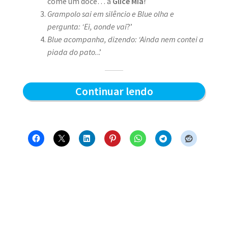
come um doce… a
Glice Mia
!’
Grampolo sai em silêncio e Blue olha e
pergunta: ‘Ei, aonde vai
?’
Blue acompanha, dizendo: ‘Ainda nem contei a
piada do pato.
..’
Piada
Continuar lendo
de
tiozão
–
Blue
e
os
Gatos