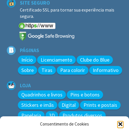
SITE SEGURO
Certificado SSL para tornar sua experiência mais
segura.
PÁGINAS
Início
Licenciamento
Clube do Blue
Sobre
Tiras
Para colorir
Informativo
LOJA
Quadrinhos e livros
Pins e botons
Stickers e imãs
Digital
Prints e postais
Papelaria
3D
Produtos diversos
Consentimento de Cookies