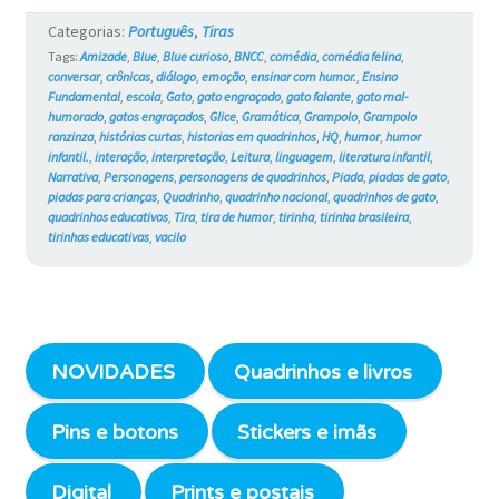
#747
Categorias:
Português
,
Tiras
Tags:
Amizade
,
Blue
,
Blue curioso
,
BNCC
,
comédia
,
comédia felina
,
conversar
,
crônicas
,
diálogo
,
emoção
,
ensinar com humor.
,
Ensino
Fundamental
,
escola
,
Gato
,
gato engraçado
,
gato falante
,
gato mal-
humorado
,
gatos engraçados
,
Glice
,
Gramática
,
Grampolo
,
Grampolo
ranzinza
,
histórias curtas
,
historias em quadrinhos
,
HQ
,
humor
,
humor
infantil.
,
interação
,
interpretação
,
Leitura
,
linguagem
,
literatura infantil
,
Narrativa
,
Personagens
,
personagens de quadrinhos
,
Piada
,
piadas de gato
,
piadas para crianças
,
Quadrinho
,
quadrinho nacional
,
quadrinhos de gato
,
quadrinhos educativos
,
Tira
,
tira de humor
,
tirinha
,
tirinha brasileira
,
tirinhas educativas
,
vacilo
NOVIDADES
Quadrinhos e livros
Pins e botons
Stickers e imãs
Digital
Prints e postais