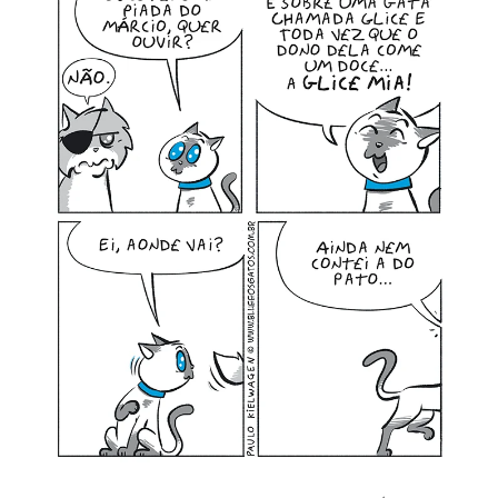
MINHA CONTA
CARRINHO
Search Button
Search
for: