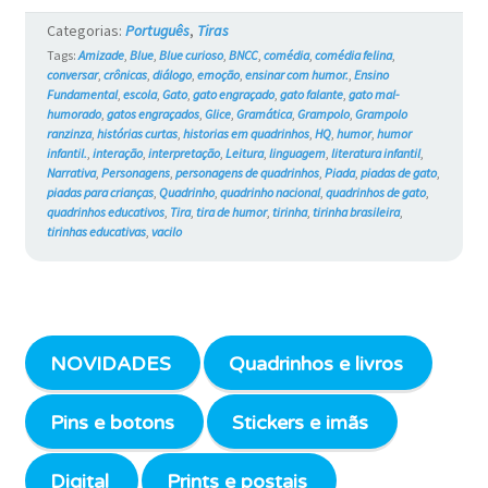
#747
Categorias:
Português
,
Tiras
Tags:
Amizade
,
Blue
,
Blue curioso
,
BNCC
,
comédia
,
comédia felina
,
conversar
,
crônicas
,
diálogo
,
emoção
,
ensinar com humor.
,
Ensino
Fundamental
,
escola
,
Gato
,
gato engraçado
,
gato falante
,
gato mal-
humorado
,
gatos engraçados
,
Glice
,
Gramática
,
Grampolo
,
Grampolo
ranzinza
,
histórias curtas
,
historias em quadrinhos
,
HQ
,
humor
,
humor
infantil.
,
interação
,
interpretação
,
Leitura
,
linguagem
,
literatura infantil
,
Narrativa
,
Personagens
,
personagens de quadrinhos
,
Piada
,
piadas de gato
,
piadas para crianças
,
Quadrinho
,
quadrinho nacional
,
quadrinhos de gato
,
quadrinhos educativos
,
Tira
,
tira de humor
,
tirinha
,
tirinha brasileira
,
tirinhas educativas
,
vacilo
NOVIDADES
Quadrinhos e livros
Pins e botons
Stickers e imãs
Digital
Prints e postais