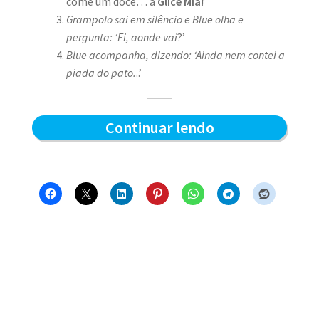
come um doce… a
Glice Mia
!’
Grampolo sai em silêncio e Blue olha e
pergunta: ‘Ei, aonde vai
?’
Blue acompanha, dizendo: ‘Ainda nem contei a
piada do pato.
..’
Piada
Continuar lendo
de
tiozão
–
Blue
e
os
Gatos