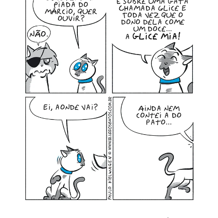
MINHA CONTA
CARRINHO
Search Button
Search
for: