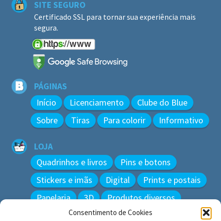
SITE SEGURO
Certificado SSL para tornar sua experiência mais
segura.
PÁGINAS
Início
Licenciamento
Clube do Blue
Sobre
Tiras
Para colorir
Informativo
LOJA
Quadrinhos e livros
Pins e botons
Stickers e imãs
Digital
Prints e postais
Papelaria
3D
Produtos diversos
Consentimento de Cookies