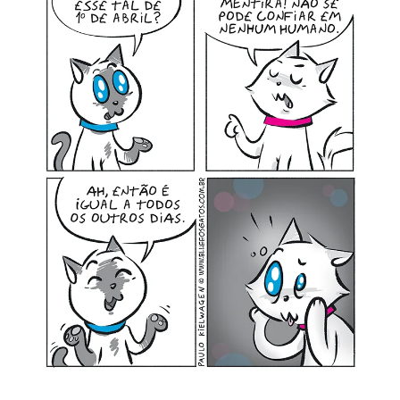
MINHA CONTA
CARRINHO
Search Button
Search
for: