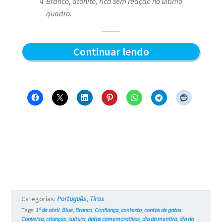
Branco, atônito, fica sem reação no último
quadro
.
O
Continuar lendo
Dia
da
Mentira
–
Blue
e
os
Gatos
Categorias:
Português
,
Tiras
#753
Tags:
1º de abril
,
Blue
,
Branco
,
Confiança
,
contexto
,
contos de gatos
,
Conversa
,
crianças
,
cultura
,
datas comemorativas
,
dia da mentira
,
dia da