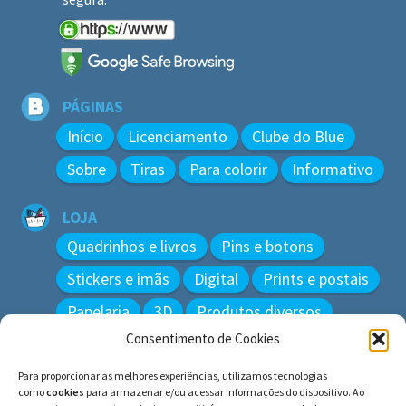
PÁGINAS
Início
Licenciamento
Clube do Blue
Sobre
Tiras
Para colorir
Informativo
LOJA
Quadrinhos e livros
Pins e botons
Stickers e imãs
Digital
Prints e postais
Papelaria
3D
Produtos diversos
Consentimento de Cookies
BUSCAR
Para proporcionar as melhores experiências, utilizamos tecnologias
Pesquisar
como
cookies
para armazenar e/ou acessar informações do dispositivo. Ao