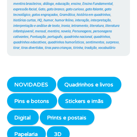
mentira brasileiros
,
diálogo
,
educação
,
ensino
,
Ensino Fundamental
,
expressão facial
,
Gato
,
gato branco
,
gato curioso
,
gato falante
,
gato
tecnológico
,
gatos engraçados
,
Gramática
,
história em quadrinhos
,
histórias curtas
,
HQ
,
humor
,
humor felino
,
interação
,
interpretação
,
interpretação e análise de texto
,
Ironia
,
letramento
,
literatura
,
literatura
infantojuvenil
,
mensal
,
mentira
,
novela
,
Personagens
,
personagens
cativantes
,
Pontuação
,
português
,
quadrinho nacional
,
quadrinhos
,
quadrinhos educativos
,
quadrinhos humorísticos
,
sentimentos
,
surpreso
,
tirar
,
tiras divertidas
,
tiras para crianças
,
tirinha
,
tradição
,
vocabulário
NOVIDADES
Quadrinhos e livros
Pins e botons
Stickers e imãs
Digital
Prints e postais
Papelaria
3D