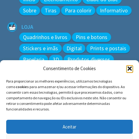
Sobre
Tiras
Para colorir
Informativo
LOJA
Quadrinhos e livros
Pins e botons
Stickers e imãs
Digital
Prints e postais
Papelaria
3D
Produtos diversos
Consentimento de Cookies
BUSCAR
Para proporcionar as melhores experiências, utilizamos tecnologias
Pesquisar
como
cookies
para armazenar e/ou acessar informações do dispositivo. Ao
por:
consentir com essas tecnologias, permitirá que processemos dados, como
comportamento de navegação ou IDs exclusivos neste site. Não consentir ou
retirar o consentimento pode afetar adversamente determinadas
funcionalidades e recursos.
© BLUE e os gatos ∙ todos os direitos reservados.
Histórias inspiradas em gatos reais. Adote e cuide dos
Aceitar
gatos!