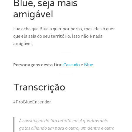
Blue, seja mais
amigável
Lua acha que Blue a quer por perto, mas ele só quer
que ela saia do seu território. Isso não é nada
amigável.
Personagens desta tira:
Cascudo
e
Blue
Transcrição
#ProBlueEntender
A construção da tira retrata em 4 quadros dois
gatos olhando um para o outro, um dentro e outro