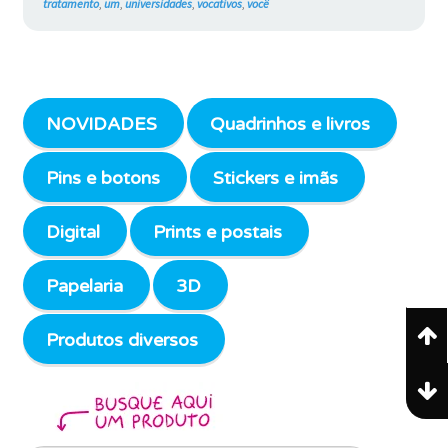
tratamento
,
um
,
universidades
,
vocativos
,
você
NOVIDADES
Quadrinhos e livros
Pins e botons
Stickers e imãs
Digital
Prints e postais
Papelaria
3D
Produtos diversos