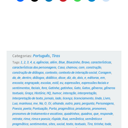
Gatos
#719
–
Poesia
não
amigável
Categorias:
Português
,
Tiras
Tags:
1
,
2
,
3
,
4
,
a
,
agências
,
além
,
Blue
,
Bluezinho
,
Bravo
,
características
,
características dos personagens
,
Casa
,
chamou
,
com
,
construção
,
construção de diálogos
,
contexto
,
contexto de interação social
,
Coragem
,
da
,
de
,
dentro
,
diálogos
,
didático
,
disse
,
diz
,
do
,
dois
,
e
,
editoras
,
em
,
encosta
,
engraçado
,
escolas
,
está
,
eu
,
expressões
,
expressões faciais e
sentimentos
,
faciais
,
fora
,
Gatinha
,
gatinhos
,
Gato
,
Gatos
,
gêneros
,
gêneros
textuais
,
Graça
,
História
,
HQ
,
humor
,
interação
,
interpretação
,
Interpretação de texto
,
jornais
,
lado
,
licença
,
licenciamento
,
lindo
,
Livro
,
Lua
,
manhosa
,
me
,
Na
,
O
,
Oi
,
olhando
,
outro
,
para
,
pergunta
,
Personagens
,
Poesia
,
poeta
,
Pontuação
,
Porta
,
pragmática
,
produtoras
,
pronomes
,
pronomes de tratamento e vocativos
,
quadrinhos
,
quadros
,
que
,
responde
,
retrata
,
rima
,
rima e poesia
,
ríspido
,
Rua
,
semântica
,
semântica e
pragmática
,
sentimentos
,
sites
,
social
,
texto
,
textuais
,
Tira
,
tirinha
,
toda
,