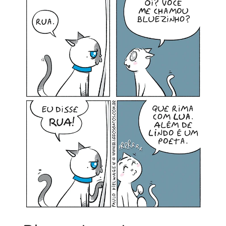
MINHA CONTA
CARRINHO
Search Button
Search
for: