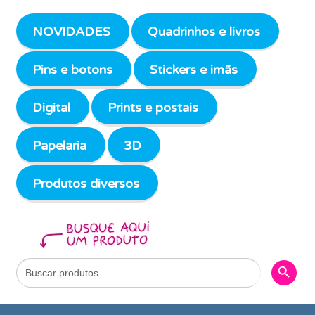
NOVIDADES
Quadrinhos e livros
Pins e botons
Stickers e imãs
Digital
Prints e postais
Papelaria
3D
Produtos diversos
Search Butto
Search
for: