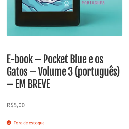
MINHA CONTA
CARRINHO
Search Button
Search
for:
E-book – Pocket Blue e os
Gatos – Volume 3 (português)
– EM BREVE
R$
5,00
Fora de estoque