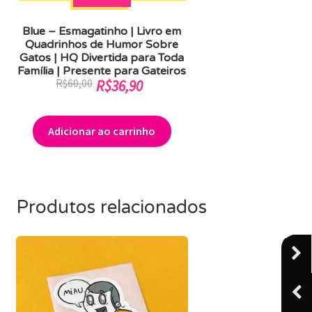
Blue – Esmagatinho | Livro em
Quadrinhos de Humor Sobre
Gatos | HQ Divertida para Toda
Família | Presente para Gateiros
O
O
R$
60,00
R$
36,90
preço
preço
original
atual
Adicionar ao carrinho
era:
é:
R$60,00.
R$36,90.
Produtos relacionados