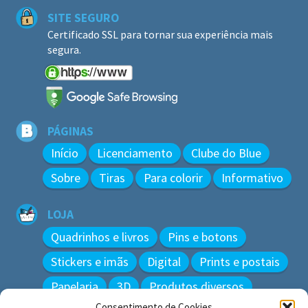
SITE SEGURO
Certificado SSL para tornar sua experiência mais
segura.
PÁGINAS
Início
Licenciamento
Clube do Blue
Sobre
Tiras
Para colorir
Informativo
LOJA
Quadrinhos e livros
Pins e botons
Stickers e imãs
Digital
Prints e postais
Papelaria
3D
Produtos diversos
Consentimento de Cookies