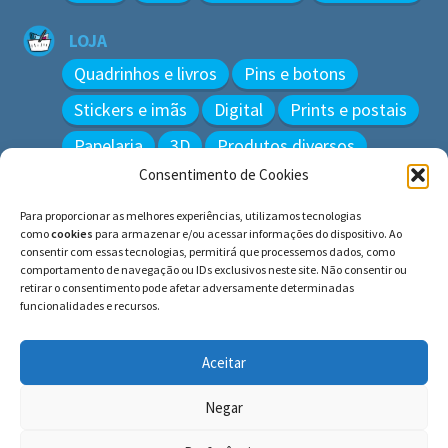
LOJA
Quadrinhos e livros
Pins e botons
Stickers e imãs
Digital
Prints e postais
Papelaria
3D
Produtos diversos
Consentimento de Cookies
BUSCAR
Para proporcionar as melhores experiências, utilizamos tecnologias
Pesquisar
como
cookies
para armazenar e/ou acessar informações do dispositivo. Ao
por:
consentir com essas tecnologias, permitirá que processemos dados, como
comportamento de navegação ou IDs exclusivos neste site. Não consentir ou
retirar o consentimento pode afetar adversamente determinadas
funcionalidades e recursos.
© BLUE e os gatos ∙ todos os direitos reservados.
Histórias inspiradas em gatos reais. Adote e cuide dos
Aceitar
gatos!
Negar