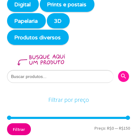
Digital
Prints e postais
Papelaria
3D
Produtos diversos
Search Butto
Search
for:
Filtrar por preço
Pre
Pre
Preço:
R$0
—
R$150
Filtrar