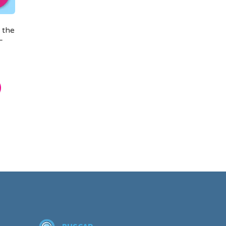
 the
–