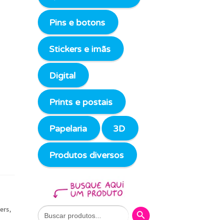
Pins e botons
Stickers e imãs
Digital
Prints e postais
Papelaria
3D
Produtos diversos
Search Button
Search
kers
,
for: