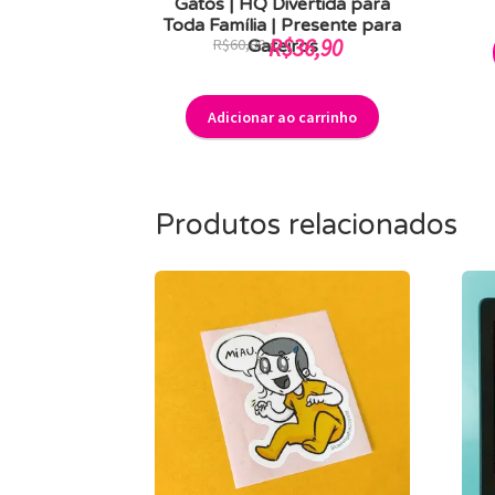
Gatos | HQ Divertida para
Toda Família | Presente para
O
O
R$
36,90
R$
60,00
Gateiros
preço
preço
original
atual
era:
é:
Adicionar ao carrinho
R$60,00.
R$36,90.
Produtos relacionados