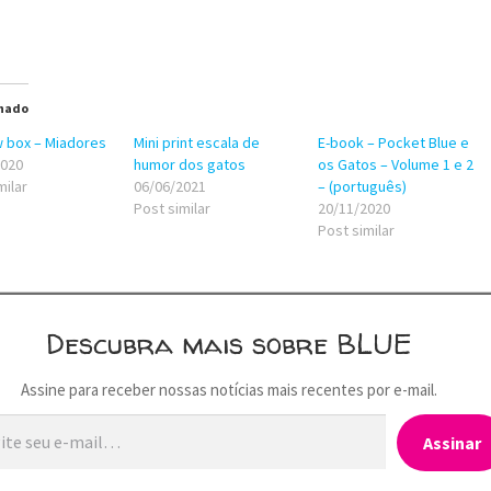
nado
 box – Miadores
Mini print escala de
E-book – Pocket Blue e
2020
humor dos gatos
os Gatos – Volume 1 e 2
milar
06/06/2021
– (português)
Post similar
20/11/2020
Post similar
Descubra mais sobre BLUE
Assine para receber nossas notícias mais recentes por e-mail.
…
Assinar