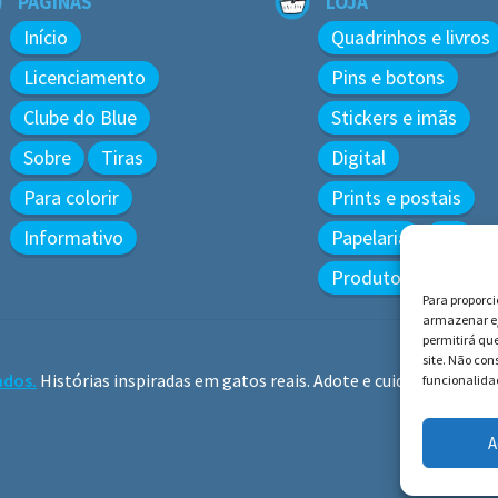
PÁGINAS
LOJA
Início
Quadrinhos e livros
Licenciamento
Pins e botons
Clube do Blue
Stickers e imãs
Sobre
Tiras
Digital
Para colorir
Prints e postais
Informativo
Papelaria
3D
Produtos diversos
Para proporc
armazenar e/
permitirá qu
site. Não co
ados.
Histórias inspiradas em gatos reais. Adote e cuide dos gatos!
funcionalidad
A