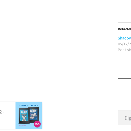
Relacio
Shadow
05/12/
Post si
Digite seu e-mail
2 -