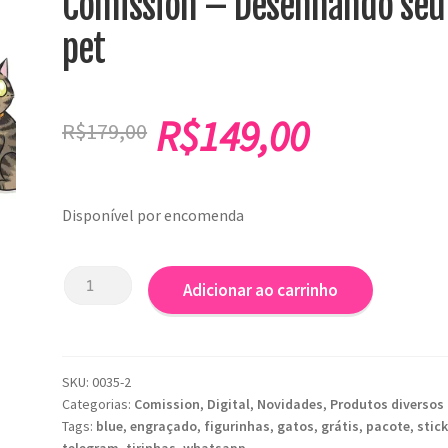
Comission – Desenhando seu
pet
O
O
R$
149,00
R$
179,00
preço
preço
original
atual
Disponível por encomenda
era:
é:
R$179,00.
R$149,00.
Comission
Adicionar ao carrinho
-
Desenhando
seu
pet
SKU:
0035-2
quantidade
Categorias:
Comission
,
Digital
,
Novidades
,
Produtos diversos
Tags:
blue
,
engraçado
,
figurinhas
,
gatos
,
grátis
,
pacote
,
stic