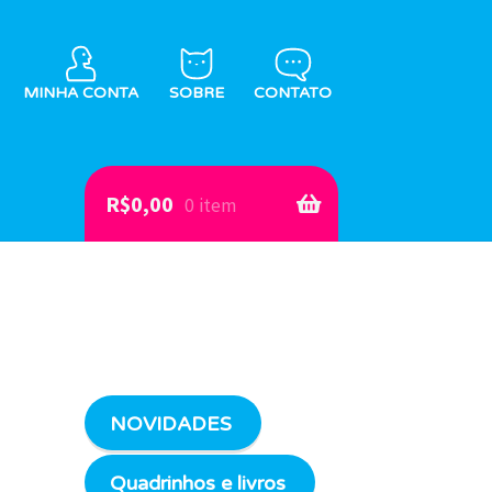
MINHA CONTA
SOBRE
CONTATO
R$
0,00
0 item
NOVIDADES
Quadrinhos e livros