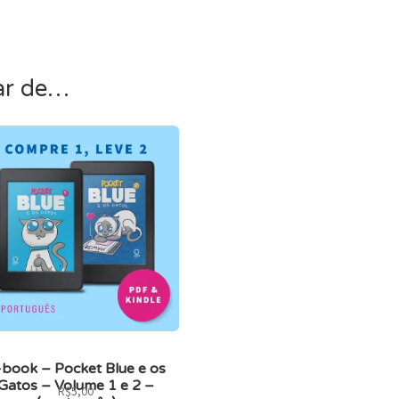
ar de…
-book – Pocket Blue e os
Gatos – Volume 1 e 2 –
R$
5,00