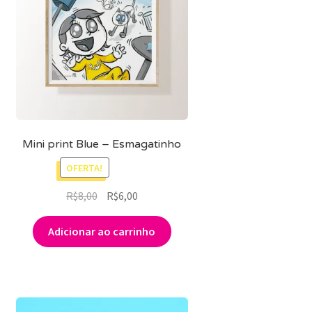
Mini print Blue – Esmagatinho
OFERTA!
O
O
R$
8,00
R$
6,00
preço
preço
original
atual
Adicionar ao carrinho
era:
é:
R$8,00.
R$6,00.