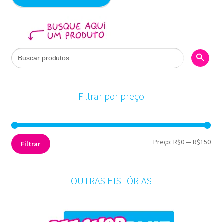
Search Butto
Search
for:
Filtrar por preço
Pre
Pre
Preço:
R$0
—
R$150
Filtrar
mín
máx
OUTRAS HISTÓRIAS