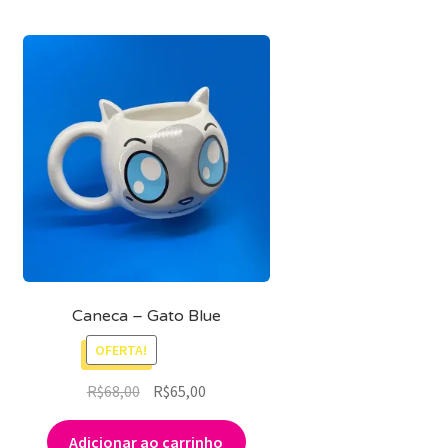
Caneca – Gato Blue
OFERTA!
O
O
R$
68,00
R$
65,00
preço
preço
original
atual
Adicionar ao carrinho