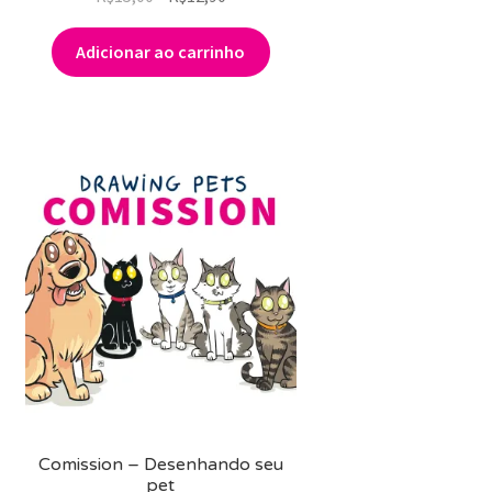
preço
preço
original
atual
Adicionar ao carrinho
era:
é:
R$15,00.
R$12,90.
Comission – Desenhando seu
pet