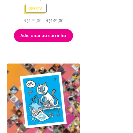
OFERTA!
O
O
R$
179,00
R$
149,00
preço
preço
original
atual
Adicionar ao carrinho
era:
é:
R$179,00.
R$149,00.