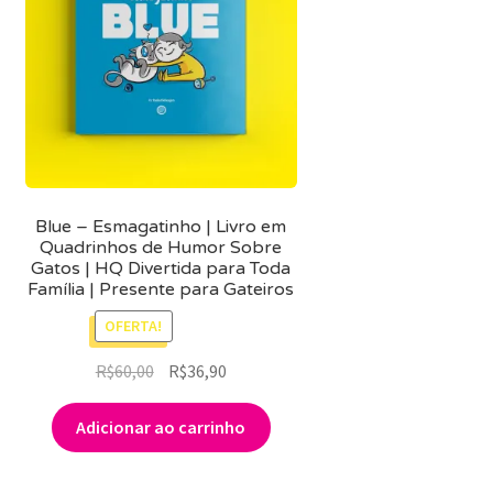
MINHA CONTA
CARRINHO
Search Button
Search
for:
Blue – Esmagatinho | Livro em
Quadrinhos de Humor Sobre
Gatos | HQ Divertida para Toda
Família | Presente para Gateiros
OFERTA!
O
O
R$
60,00
R$
36,90
preço
preço
original
atual
Adicionar ao carrinho
era:
é:
R$60,00.
R$36,90.