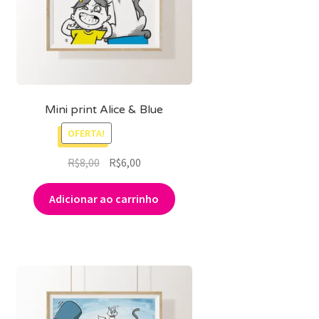
Mini print Alice & Blue
OFERTA!
O
O
R$
8,00
R$
6,00
preço
preço
original
atual
Adicionar ao carrinho
era:
é:
R$8,00.
R$6,00.