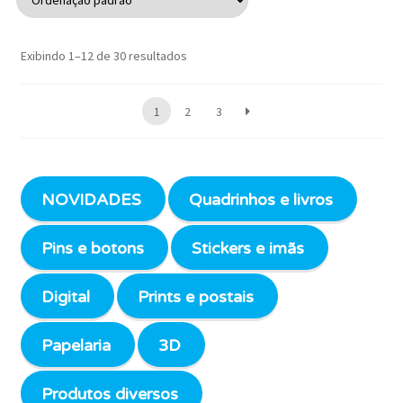
Exibindo 1–12 de 30 resultados
1
2
3
NOVIDADES
Quadrinhos e livros
Pins e botons
Stickers e imãs
Digital
Prints e postais
Papelaria
3D
Produtos diversos