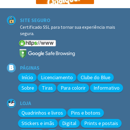
SITE SEGURO
Certificado SSL para tornar sua experiência mais
segura.
PÁGINAS
Início
Licenciamento
Clube do Blue
Sobre
Tiras
Para colorir
Informativo
LOJA
Quadrinhos e livros
Pins e botons
Stickers e imãs
Digital
Prints e postais