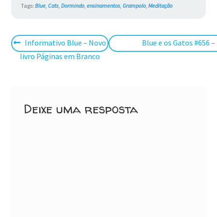
Tags:
Blue
,
Cats
,
Dormindo
,
ensinamentos
,
Grampolo
,
Meditação
Navegação
Post
Próximo
Informativo Blue – Novo
Blue e os Gatos #656 –
anterior:
post:
livro Páginas em Branco
de
Post
Deixe uma resposta