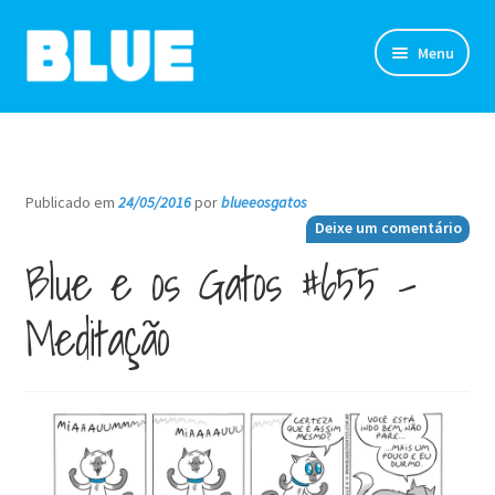
Pular
Pular
Menu
para
para
navegação
o
TIRINHAS
conteúdo
DESENHOS
Publicado em
24/05/2016
por
blueeosgatos
—
Deixe um comentário
NOVIDADES
Blue e os Gatos #655 –
SOBRE
Meditação
CLUBE DO BLUE
LOJA
CONTATO