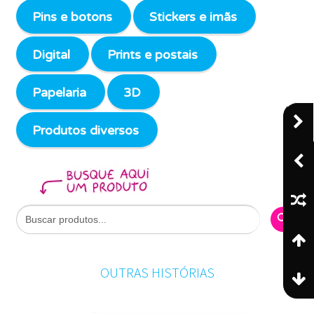
Pins e botons
Stickers e imãs
Digital
Prints e postais
Papelaria
3D
Produtos diversos
Search Butto
Search
for:
OUTRAS HISTÓRIAS