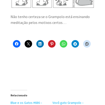
MINHA CONTA
Não tenho certeza se o Grampolo está ensinando
CARRINHO
meditação pelos motivos certos…
Search Button
Search
for:
Relacionado
Blue e os Gatos #686 –
Vovô gato Grampolo –