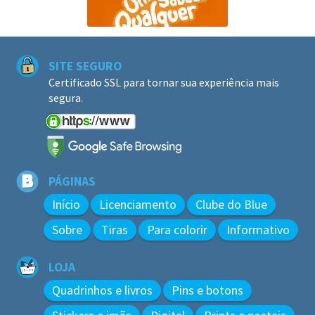
SITE SEGURO
Certificado SSL para tornar sua experiência mais
segura.
PÁGINAS
Início
Licenciamento
Clube do Blue
Sobre
Tiras
Para colorir
Informativo
LOJA
Quadrinhos e livros
Pins e botons