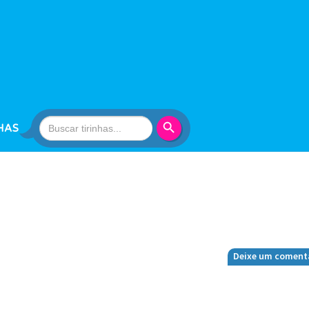
Search Button
Search
HAS
for:
Deixe um coment