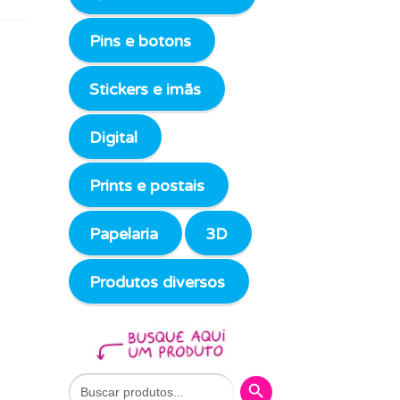
Pins e botons
Stickers e imãs
Digital
Prints e postais
Papelaria
3D
Produtos diversos
Search Button
Search
for: