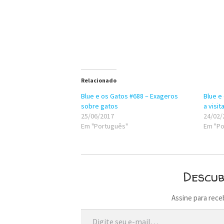
Relacionado
Blue e os Gatos #688 – Exageros
Blue e
sobre gatos
a visi
25/06/2017
24/02/
Em "Português"
Em "Po
Descu
Assine para rece
Digite seu e-mail…