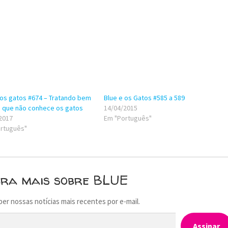
 os gatos #674 – Tratando bem
Blue e os Gatos #585 a 589
ta que não conhece os gatos
14/04/2015
2017
Em "Português"
rtuguês"
bra mais sobre BLUE
ber nossas notícias mais recentes por e-mail.
Assinar