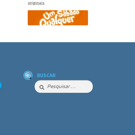
BUSCAR
Pesquisar
por: