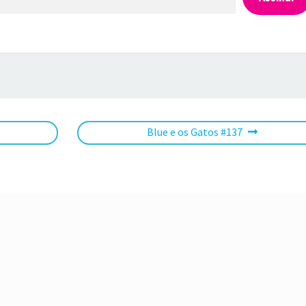
Próximo
Blue e os Gatos #137
post: