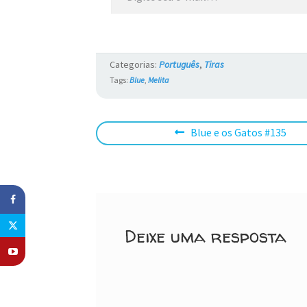
Categorias:
Português
,
Tiras
Tags:
Blue
,
Melita
Navegação
Post
Blue e os Gatos #135
anterior:
de
Post
Deixe uma resposta