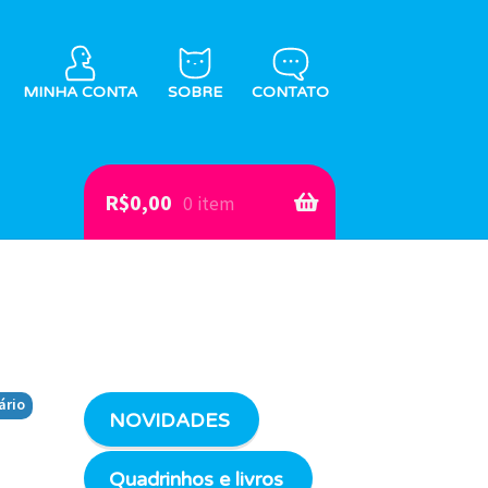
MINHA CONTA
SOBRE
CONTATO
R$
0,00
0 item
ário
NOVIDADES
Quadrinhos e livros