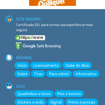
SITE SEGURO
Certificado SSL para tornar sua experiência mais
segura.
PÁGINAS
Início
Licenciamento
Clube do Blue
Sobre
Tiras
Para colorir
Informativo
LOJA
Quadrinhos e livros
Pins e botons
Stickers e imãs
Digital
Prints e postais