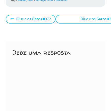
Navegação
Post
Próximo
Blue e os Gatos #372
Blue e os Gatos #
anterior:
post:
de
Post
Deixe uma resposta