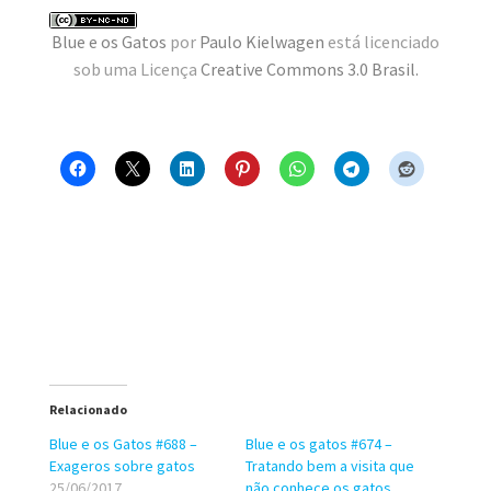
MINHA CONTA
Blue e os Gatos
por
Paulo Kielwagen
está licenciado
sob uma Licença
Creative Commons 3.0 Brasil
.
CARRINHO
Search Button
Search
for:
Relacionado
Blue e os Gatos #688 –
Blue e os gatos #674 –
Exageros sobre gatos
Tratando bem a visita que
25/06/2017
não conhece os gatos