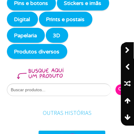
Pins e botons
Stickers e imãs
Digital
Prints e postais
Papelaria
3D
Produtos diversos
Search Butto
Search
for:
OUTRAS HISTÓRIAS