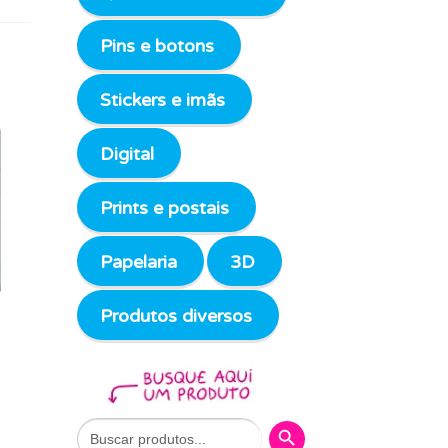
Pins e botons
Stickers e imãs
Digital
Prints e postais
Papelaria
3D
Produtos diversos
Search Button
Search
for: