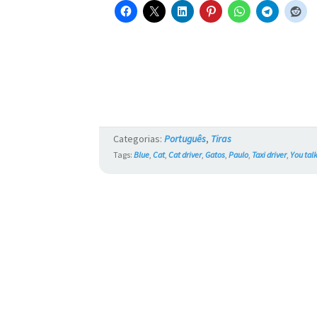
Categorias:
Português
,
Tiras
Tags:
Blue
,
Cat
,
Cat driver
,
Gatos
,
Paulo
,
Taxi driver
,
You tal