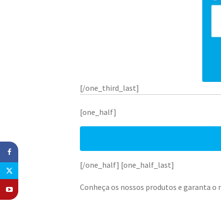
[/one_third_last]
[one_half]
[/one_half] [one_half_last]
Conheça os nossos produtos e garanta o