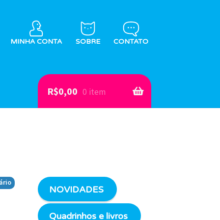
MINHA CONTA
SOBRE
CONTATO
R$
0,00
0 item
ário
NOVIDADES
Quadrinhos e livros