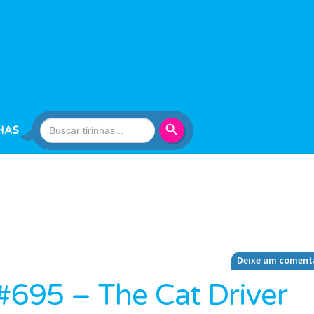
Search Button
Search
HAS
for:
Deixe um coment
 #695 – The Cat Driver