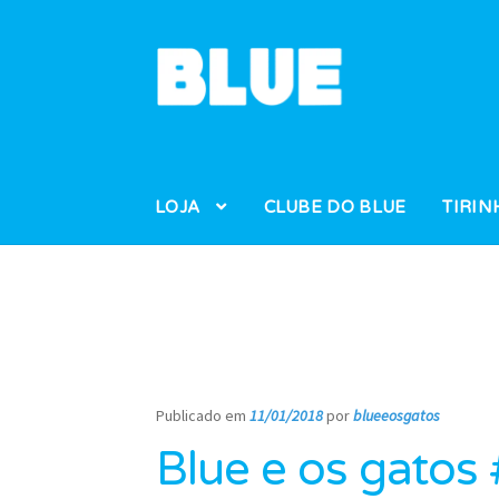
Pular
Pular
para
para
navegação
o
conteúdo
LOJA
CLUBE DO BLUE
TIRIN
Publicado em
11/01/2018
por
blueeosgatos
—
Blue e os gatos