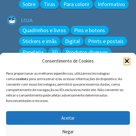
Sobre
Tiras
Para colorir
Informativo
LOJA
Quadrinhos e livros
Pins e botons
Stickers e imãs
Digital
Prints e postais
Papelaria
3D
Produtos diversos
Consentimento de Cookies
BUSCAR
Para proporcionar as melhores experiências, utilizamos tecnologias
Pesquisar
como
cookies
para armazenar e/ou acessar informações do dispositivo. Ao
por:
consentir com essas tecnologias, permitirá que processemos dados, como
comportamento de navegação ou IDs exclusivos neste site. Não consentir ou
retirar o consentimento pode afetar adversamente determinadas
funcionalidades e recursos.
© BLUE e os gatos ∙ todos os direitos reservados.
Histórias inspiradas em gatos reais. Adote e cuide dos
Aceitar
gatos!
Negar