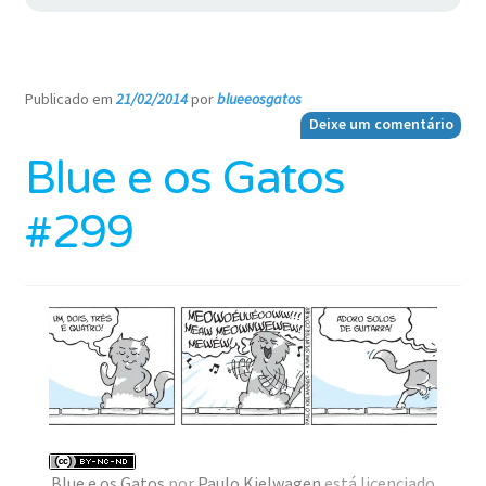
Publicado em
21/02/2014
por
blueeosgatos
—
Deixe um comentário
Blue e os Gatos
#299
Blue e os Gatos
por
Paulo Kielwagen
está licenciado