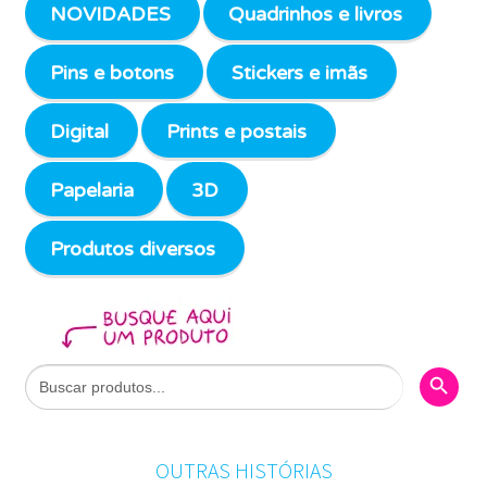
NOVIDADES
Quadrinhos e livros
Pins e botons
Stickers e imãs
Digital
Prints e postais
Papelaria
3D
Produtos diversos
Search Butto
Search
for:
OUTRAS HISTÓRIAS