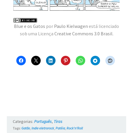
MINHA CONTA
CARRINHO
Blue e os Gatos
por
Paulo Kielwagen
está licenciado
Search Button
Search
sob uma Licença
Creative Commons 3.0 Brasil
.
for:
Categorias:
Português
,
Tiras
Tags:
Gatão
,
Indie eletrorock
,
Patéia
,
Rock'n'Roll