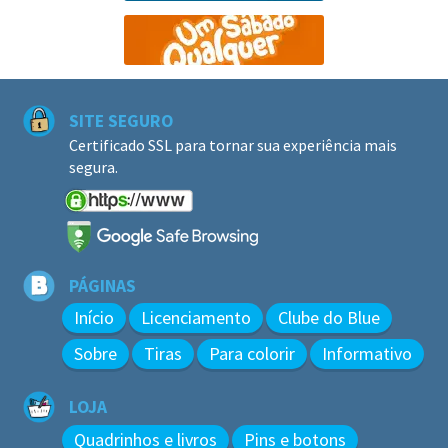
SITE SEGURO
Certificado SSL para tornar sua experiência mais
segura.
PÁGINAS
Início
Licenciamento
Clube do Blue
Sobre
Tiras
Para colorir
Informativo
LOJA
Quadrinhos e livros
Pins e botons