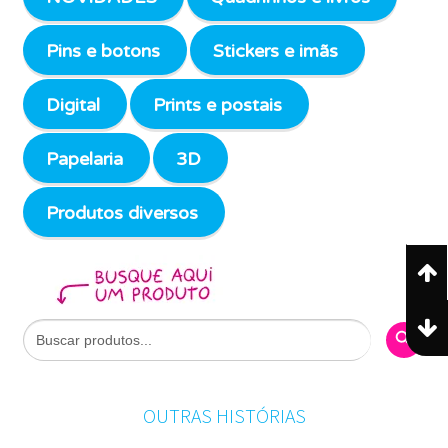
Pins e botons
Stickers e imãs
Digital
Prints e postais
Papelaria
3D
Produtos diversos
Search Butto
Search
for:
OUTRAS HISTÓRIAS