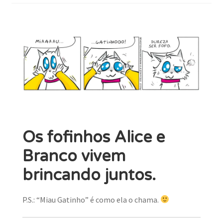
MINHA CONTA
fofinhos
CARRINHO
Search Button
Search
for:
Os fofinhos Alice e
Branco vivem
brincando juntos.
P.S.: “Miau Gatinho” é como ela o chama.