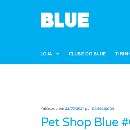
Pular
Pular
para
para
navegação
o
conteúdo
LOJA
CLUBE DO BLUE
TIRIN
Publicado em
22/06/2017
por
blueeosgatos
—
Pet Shop Blue #