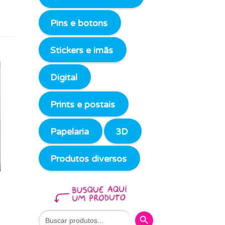
Pins e botons
Stickers e imãs
Digital
Prints e postais
Papelaria
3D
Produtos diversos
Search Button
Search
for: