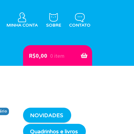
MINHA CONTA
SOBRE
CONTATO
R$
0,00
0 item
ário
NOVIDADES
Quadrinhos e livros