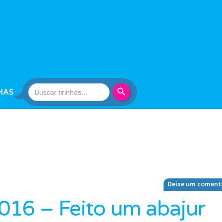
Search Button
Search
HAS
for:
Deixe um coment
016 – Feito um abajur