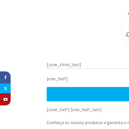
[/one_third_last]
[one_half]
[/one_half] [one_half_last]
Conheça os nossos produtos e garanta o