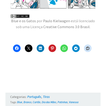
MINHA CONTA
CARRINHO
Blue e os Gatos
por
Paulo Kielwagen
está licenciado
Search Button
Search
sob uma Licença
Creative Commons 3.0 Brasil
.
for:
Categorias:
Português
,
Tiras
Tags:
Blue
,
Branco
,
Cartão
,
Dia das Mães
,
Patinhas
,
Vanessa