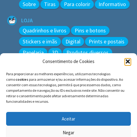
Sobre
Tiras
Para colorir
Informativo
LOJA
Quadrinhos e livros
Pins e botons
Stickers e imãs
Digital
Prints e postais
Papelaria
3D
Produtos diversos
Consentimento de Cookies
BUSCAR
Para proporcionar as melhores experiências, utilizamos tecnologias
Pesquisar
como
cookies
para armazenar e/ou acessar informações do dispositivo. Ao
por:
consentir com essas tecnologias, permitirá que processemos dados, como
comportamento de navegação ou IDs exclusivos neste site. Não consentir ou
retirar o consentimento pode afetar adversamente determinadas
funcionalidades e recursos.
© BLUE e os gatos ∙ todos os direitos reservados.
Histórias inspiradas em gatos reais. Adote e cuide dos
Aceitar
gatos!
Negar