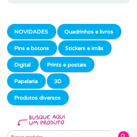
NOVIDADES
Quadrinhos e livros
Pins e botons
Stickers e imãs
Digital
Prints e postais
Papelaria
3D
Produtos diversos
Search Butto
Search
for: