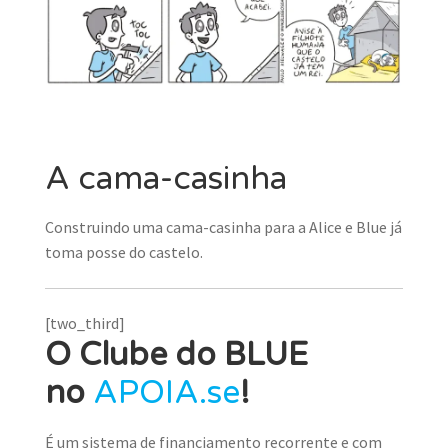
MINHA CONTA
CARRINHO
Search Button
Search
for:
A cama-casinha
Construindo uma cama-casinha para a Alice e Blue já
toma posse do castelo.
[two_third]
O Clube do BLUE
no
APOIA.se
!
É um sistema de financiamento recorrente e com