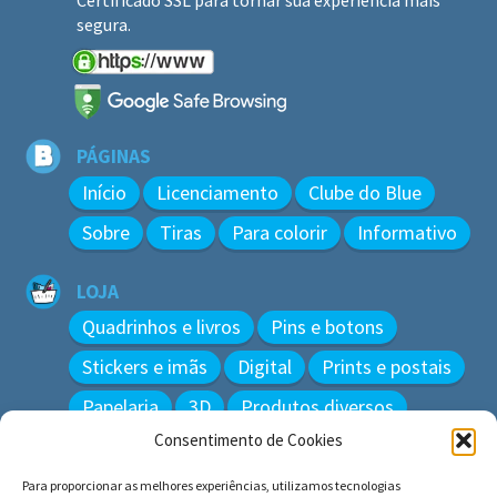
segura.
PÁGINAS
Início
Licenciamento
Clube do Blue
Sobre
Tiras
Para colorir
Informativo
LOJA
Quadrinhos e livros
Pins e botons
Stickers e imãs
Digital
Prints e postais
Papelaria
3D
Produtos diversos
Consentimento de Cookies
BUSCAR
Para proporcionar as melhores experiências, utilizamos tecnologias
Pesquisar