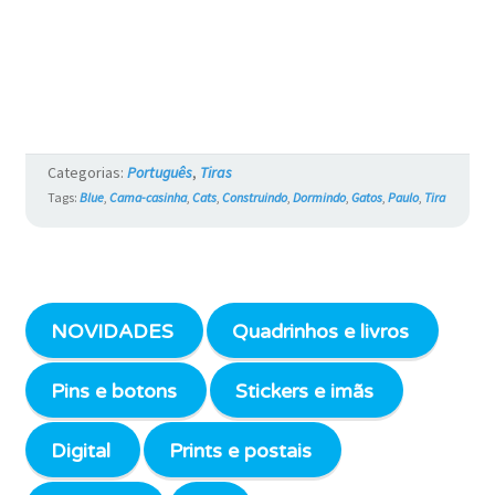
Categorias:
Português
,
Tiras
Tags:
Blue
,
Cama-casinha
,
Cats
,
Construindo
,
Dormindo
,
Gatos
,
Paulo
,
Tira
NOVIDADES
Quadrinhos e livros
Pins e botons
Stickers e imãs
Digital
Prints e postais