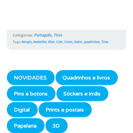
Categorias:
Português
,
Tiras
Tags:
Alergia
,
Andarilho
,
Blue
,
Cats
,
Cores
,
Gatos
,
quadrinhos
,
Tiras
NOVIDADES
Quadrinhos e livros
Pins e botons
Stickers e imãs
Digital
Prints e postais
Papelaria
3D