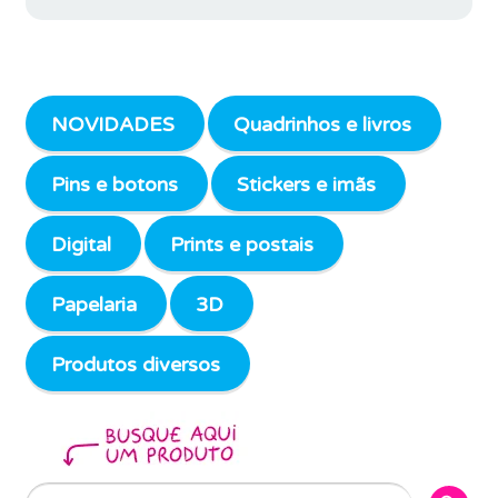
NOVIDADES
Quadrinhos e livros
Pins e botons
Stickers e imãs
Digital
Prints e postais
Papelaria
3D
Produtos diversos
Search Butto
Search