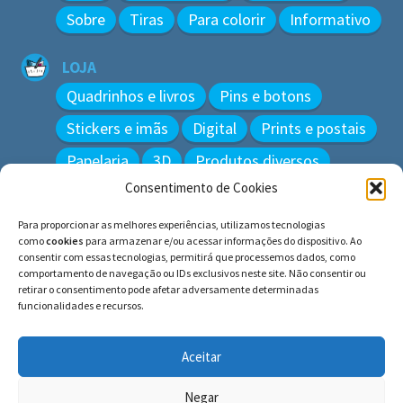
Sobre
Tiras
Para colorir
Informativo
LOJA
Quadrinhos e livros
Pins e botons
Stickers e imãs
Digital
Prints e postais
Papelaria
3D
Produtos diversos
Consentimento de Cookies
BUSCAR
Para proporcionar as melhores experiências, utilizamos tecnologias
Pesquisar
como
cookies
para armazenar e/ou acessar informações do dispositivo. Ao
por:
consentir com essas tecnologias, permitirá que processemos dados, como
comportamento de navegação ou IDs exclusivos neste site. Não consentir ou
retirar o consentimento pode afetar adversamente determinadas
funcionalidades e recursos.
© BLUE e os gatos ∙ todos os direitos reservados.
Histórias inspiradas em gatos reais. Adote e cuide dos
Aceitar
gatos!
Negar