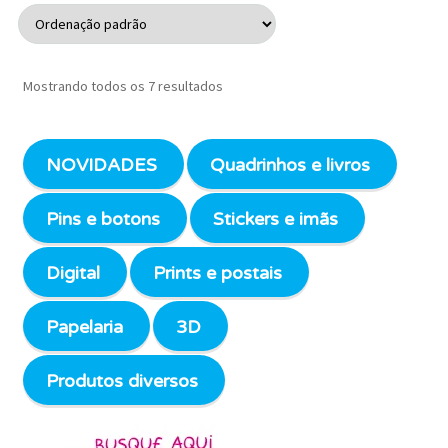
Mostrando todos os 7 resultados
NOVIDADES
Quadrinhos e livros
Pins e botons
Stickers e imãs
Digital
Prints e postais
Papelaria
3D
Produtos diversos