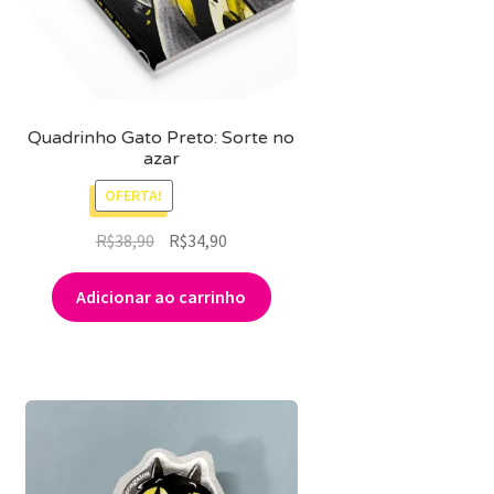
MINHA CONTA
CARRINHO
Search Button
Search
Quadrinho Gato Preto: Sorte no
for:
azar
OFERTA!
O
O
R$
38,90
R$
34,90
preço
preço
original
atual
Adicionar ao carrinho
era:
é:
R$38,90.
R$34,90.