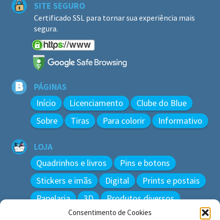
SITE SEGURO
Certificado SSL para tornar sua experiência mais
segura.
PÁGINAS
Início
Licenciamento
Clube do Blue
Sobre
Tiras
Para colorir
Informativo
LOJA
Quadrinhos e livros
Pins e botons
Stickers e imãs
Digital
Prints e postais
Papelaria
3D
Produtos diversos
Consentimento de Cookies