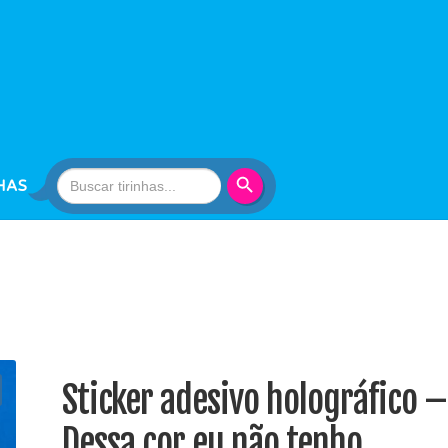
Search Button
Search
HAS
for:
Sticker adesivo holográfico –
Dessa cor eu não tenho