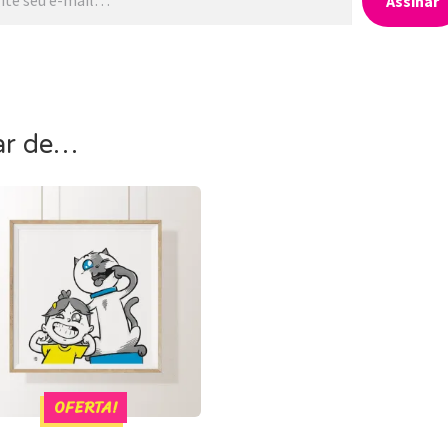
Assinar
ar de…
OFERTA!