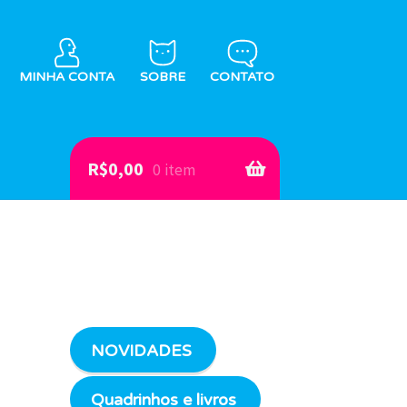
MINHA CONTA
SOBRE
CONTATO
R$
0,00
0 item
NOVIDADES
Quadrinhos e livros