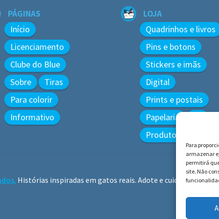
PÁGINAS
LOJA
Início
Quadrinhos e livros
Licenciamento
Pins e botons
Clube do Blue
Stickers e imãs
Sobre
Tiras
Digital
Para colorir
Prints e postais
Informativo
Papelaria
3D
Produtos diversos
Para proporc
armazenar e/
permitirá qu
site. Não co
ados.
Histórias inspiradas em gatos reais. Adote e cuide dos gatos!
funcionalidad
A