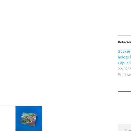
Relacio
Sticker
holográ
Capuch
22/02/
Post si
Digite seu e-mail