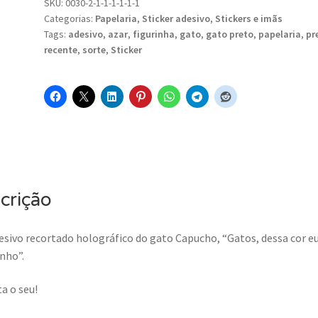
SKU:
0030-2-1-1-1-1-1-1
Categorias:
Papelaria
,
Sticker adesivo
,
Stickers e imãs
Tags:
adesivo
,
azar
,
figurinha
,
gato
,
gato preto
,
papelaria
,
pr
recente
,
sorte
,
Sticker
crição
sivo recortado holográfico do gato Capucho, “Gatos, dessa cor e
nho”.
a o seu!