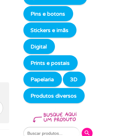
Pins e botons
Stickers e imãs
Digital
Prints e postais
Papelaria
3D
Produtos diversos
Search Button
Search
for: