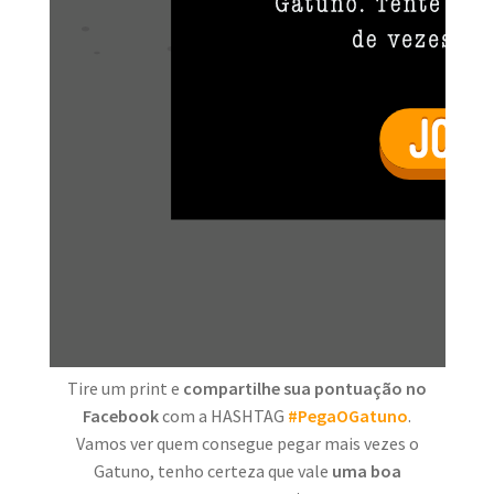
Tire um print e
compartilhe sua pontuação no
Facebook
com a HASHTAG
#PegaOGatuno
.
Vamos ver quem consegue pegar mais vezes o
Gatuno, tenho certeza que vale
uma boa