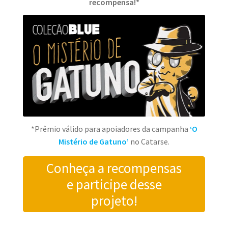
recompensa!*
*Prêmio válido para apoiadores da campanha
‘O
Mistério de Gatuno’
no Catarse.
Conheça a recompensas
e participe desse
projeto!