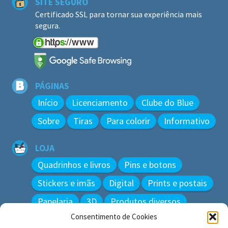
SITE SEGURO
Certificado SSL para tornar sua experiência mais
segura.
PÁGINAS
Início
Licenciamento
Clube do Blue
Sobre
Tiras
Para colorir
Informativo
LOJA
Quadrinhos e livros
Pins e botons
Stickers e imãs
Digital
Prints e postais
Papelaria
3D
Produtos diversos
Consentimento de Cookies