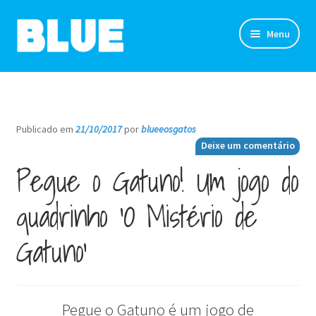
Pular
Pular
Menu
para
para
navegação
o
TIRINHAS
conteúdo
DESENHOS
Publicado em
21/10/2017
por
blueeosgatos
—
Deixe um comentário
NOVIDADES
Pegue o Gatuno! Um jogo do
SOBRE
quadrinho ‘O Mistério de
CLUBE DO BLUE
Gatuno’
LOJA
CONTATO
Pegue o Gatuno é um jogo de