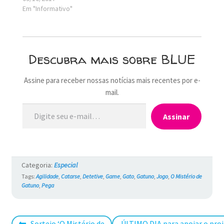
Em "Informativo"
Descubra mais sobre BLUE
Assine para receber nossas notícias mais recentes por e-
mail.
Digite seu e-mail…
Assinar
Categoria:
Especial
Tags:
Agilidade
,
Catarse
,
Detetive
,
Game
,
Gato
,
Gatuno
,
Jogo
,
O Mistério de
Gatuno
,
Pega
Post
Próximo
Sorteio ‘O Mistério de
ÚLTIMO DIA para apoiar o proj