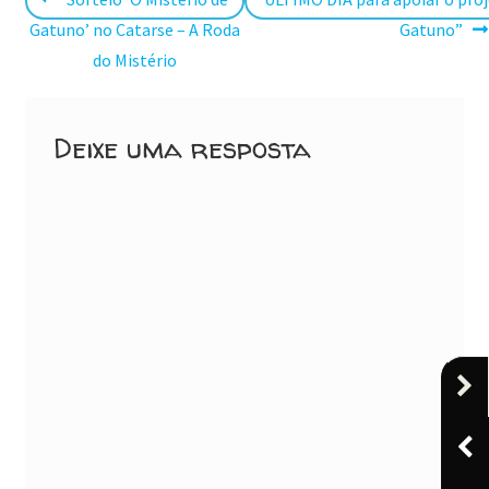
Navegação
anterior:
post:
Gatuno’ no Catarse – A Roda
Gatuno”
de
do Mistério
Post
Deixe uma resposta