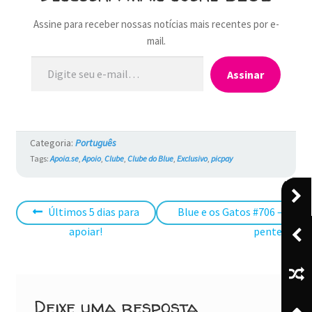
Assine para receber nossas notícias mais recentes por e-
mail.
Digite seu e-mail…
Assinar
Categoria:
Português
Tags:
Apoia.se
,
Apoio
,
Clube
,
Clube do Blue
,
Exclusivo
,
picpay
Navegação
Post
Próximo
Últimos 5 dias para
Blue e os Gatos #706 – Uma
anterior:
post:
apoiar!
pentelha
de
Post
Deixe uma resposta