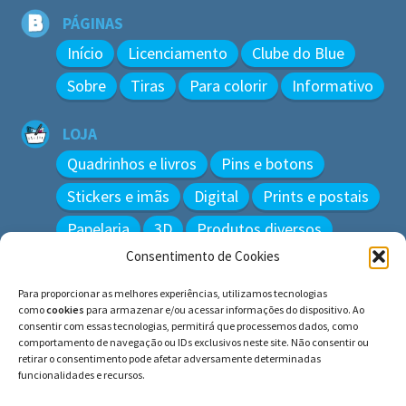
PÁGINAS
Início
Licenciamento
Clube do Blue
Sobre
Tiras
Para colorir
Informativo
LOJA
Quadrinhos e livros
Pins e botons
Stickers e imãs
Digital
Prints e postais
Papelaria
3D
Produtos diversos
Consentimento de Cookies
BUSCAR
Para proporcionar as melhores experiências, utilizamos tecnologias
Pesquisar
como
cookies
para armazenar e/ou acessar informações do dispositivo. Ao
por:
consentir com essas tecnologias, permitirá que processemos dados, como
comportamento de navegação ou IDs exclusivos neste site. Não consentir ou
retirar o consentimento pode afetar adversamente determinadas
funcionalidades e recursos.
© BLUE e os gatos ∙ todos os direitos reservados.