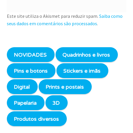
Este site utiliza o Akismet para reduzir spam.
Saiba como
seus dados em comentários são processados
.
NOVIDADES
Quadrinhos e livros
Pins e botons
Stickers e imãs
Digital
Prints e postais
Papelaria
3D
Produtos diversos