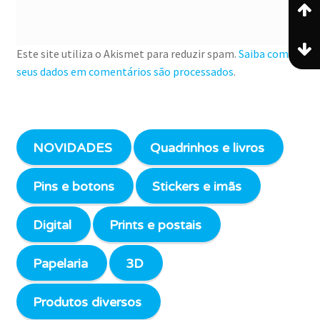
Este site utiliza o Akismet para reduzir spam.
Saiba como
seus dados em comentários são processados
.
NOVIDADES
Quadrinhos e livros
Pins e botons
Stickers e imãs
Digital
Prints e postais
Papelaria
3D
Produtos diversos