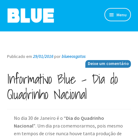
Pular
Pular
Menu
para
para
navegação
o
TIRINHAS
conteúdo
DESENHOS
Publicado em
29/01/2016
por
blueeosgatos
—
Deixe um comentário
NOVIDADES
Informativo Blue – Dia do
SOBRE
Quadrinho Nacional
CLUBE DO BLUE
LOJA
No dia 30 de Janeiro é o
“Dia do Quadrinho
Nacional”
. Um dia pra comemorarmos, pois mesmo
CONTATO
em tempos de crise nunca houve tanta produção de