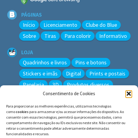
PÁGINAS
Início
Licenciamento
Clube do Blue
Sobre
Tiras
Para colorir
Informativo
LOJA
Quadrinhos e livros
Pins e botons
Stickers e imãs
Digital
Prints e postais
Papelaria
3D
Produtos diversos
Consentimento de Cookies
BUSCAR
Para proporcionar as melhores experiências, utilizamos tecnologias
Pesquisar
como
cookies
para armazenar e/ou acessar informações do dispositivo. Ao
por:
consentir com essas tecnologias, permitirá que processemos dados, como
comportamento de navegação ou IDs exclusivos neste site. Não consentir ou
retirar o consentimento pode afetar adversamente determinadas
funcionalidades e recursos.