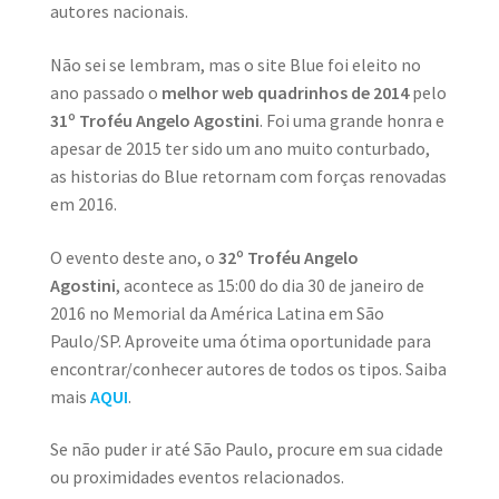
autores nacionais.
MINHA CONTA
Não sei se lembram, mas o site Blue foi eleito no
CARRINHO
ano passado o
melhor web quadrinhos
de 2014
pelo
Search Button
31º Troféu Angelo Agostini
. Foi uma grande honra e
Search
for:
apesar de 2015 ter sido um ano muito conturbado,
as historias do Blue retornam com forças renovadas
em 2016.
O evento deste ano, o
32º Troféu Angelo
Agostini
,
acontece as 15:00 do dia 30 de janeiro de
2016 no Memorial da América Latina em São
Paulo/SP. Aproveite uma ótima oportunidade para
encontrar/conhecer autores de todos os tipos. Saiba
mais
AQUI
.
Se não puder ir até São Paulo, procure em sua cidade
ou proximidades eventos relacionados.