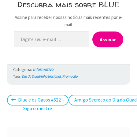
Descubra mais sobre BLUE
Assine para receber nossas notícias mais recentes por e-
mail.
Digite seu e-mail…
Assinar
Categoria:
Informativo
Tags:
Dia do Quadrinho Nacional
,
Promoção
Navegação
Post
Próximo
Blue e os Gatos #622 –
Amigo Secreto do Dia do Quad
anterior:
post:
Siga o mestre
de
Post