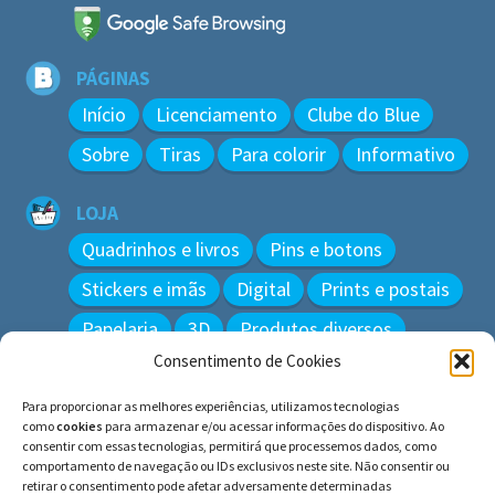
PÁGINAS
Início
Licenciamento
Clube do Blue
Sobre
Tiras
Para colorir
Informativo
LOJA
Quadrinhos e livros
Pins e botons
Stickers e imãs
Digital
Prints e postais
Papelaria
3D
Produtos diversos
Consentimento de Cookies
BUSCAR
Para proporcionar as melhores experiências, utilizamos tecnologias
Pesquisar
como
cookies
para armazenar e/ou acessar informações do dispositivo. Ao
por:
consentir com essas tecnologias, permitirá que processemos dados, como
comportamento de navegação ou IDs exclusivos neste site. Não consentir ou
retirar o consentimento pode afetar adversamente determinadas