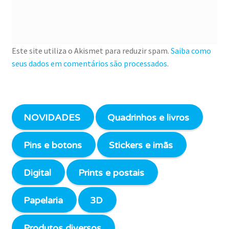
Este site utiliza o Akismet para reduzir spam.
Saiba como
seus dados em comentários são processados
.
NOVIDADES
Quadrinhos e livros
Pins e botons
Stickers e imãs
Digital
Prints e postais
Papelaria
3D
Produtos diversos