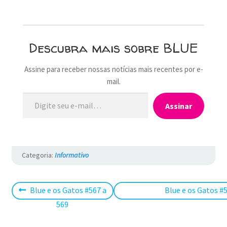
Descubra mais sobre BLUE
Assine para receber nossas notícias mais recentes por e-
mail.
Digite seu e-mail…
Assinar
Categoria:
Informativo
Navegação
Post
Próximo
Blue e os Gatos #567 a
Blue e os Gatos #
anterior:
post:
569
de