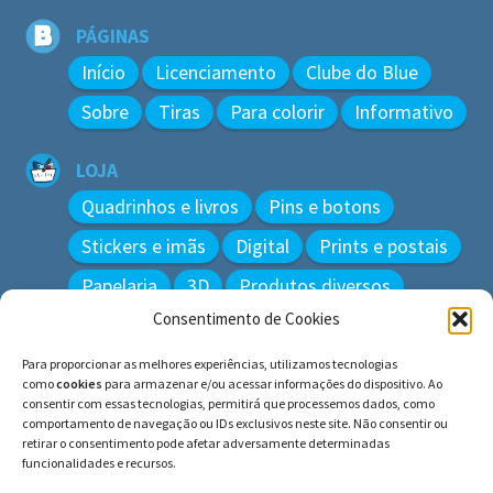
PÁGINAS
Início
Licenciamento
Clube do Blue
Sobre
Tiras
Para colorir
Informativo
LOJA
Quadrinhos e livros
Pins e botons
Stickers e imãs
Digital
Prints e postais
Papelaria
3D
Produtos diversos
Consentimento de Cookies
BUSCAR
Para proporcionar as melhores experiências, utilizamos tecnologias
Pesquisar
como
cookies
para armazenar e/ou acessar informações do dispositivo. Ao
por:
consentir com essas tecnologias, permitirá que processemos dados, como
comportamento de navegação ou IDs exclusivos neste site. Não consentir ou
retirar o consentimento pode afetar adversamente determinadas
funcionalidades e recursos.