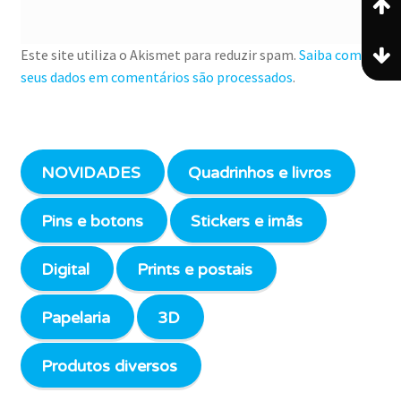
Este site utiliza o Akismet para reduzir spam.
Saiba como
seus dados em comentários são processados
.
NOVIDADES
Quadrinhos e livros
Pins e botons
Stickers e imãs
Digital
Prints e postais
Papelaria
3D
Produtos diversos