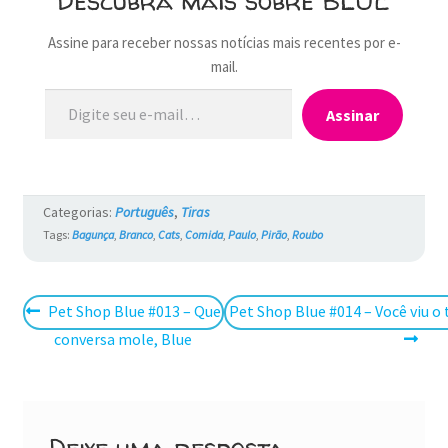
Descubra mais sobre BLUE
Assine para receber nossas notícias mais recentes por e-
mail.
Digite seu e-mail…
Assinar
Categorias:
Português
,
Tiras
Tags:
Bagunça
,
Branco
,
Cats
,
Comida
,
Paulo
,
Pirão
,
Roubo
Navegação
Post
Próximo
Pet Shop Blue #013 – Que
Pet Shop Blue #014 – Você viu 
anterior:
post:
conversa mole, Blue
de
Post
Deixe uma resposta