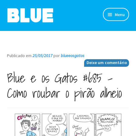
Pular
Pular
Menu
para
para
navegação
o
TIRINHAS
conteúdo
DESENHOS
Publicado em
25/05/2017
por
blueeosgatos
—
Deixe um comentário
NOVIDADES
Blue e os Gatos #685 –
SOBRE
Como roubar o pirão alheio
CLUBE DO BLUE
LOJA
CONTATO