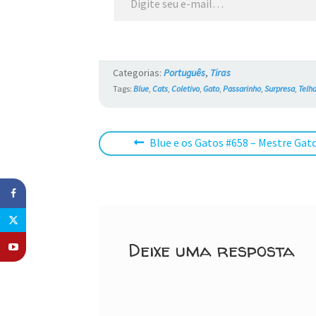
Categorias:
Português
,
Tiras
Tags:
Blue
,
Cats
,
Coletivo
,
Gato
,
Passarinho
,
Surpresa
,
Telh
Navegação
Post
Blue e os Gatos #658 – Mestre Ga
anterior:
de
Post
Deixe uma resposta