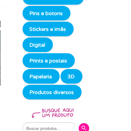
Pins e botons
Stickers e imãs
Digital
Prints e postais
Papelaria
3D
Produtos diversos
Search Button
Search
for: