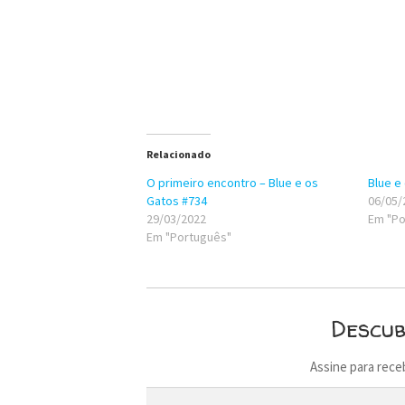
Relacionado
O primeiro encontro – Blue e os
Blue e
Gatos #734
06/05/
29/03/2022
Em "Po
Em "Português"
Descu
Assine para rece
Digite seu e-mail…