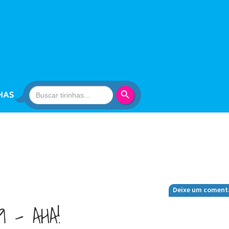
Search Button
Search
HAS
for:
Deixe um coment
9 – AHA!