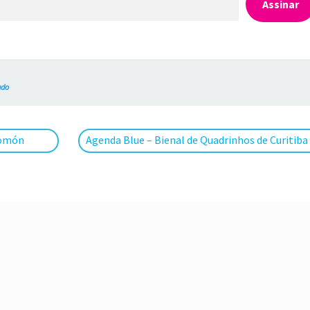
Assinar
ado
Próximo
tomón
Agenda Blue – Bienal de Quadrinhos de Curitiba
post: