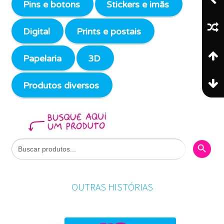
Pins e botons
Stickers e imãs
Digital
Prints e postais
Papelaria
3D
Produtos diversos
Search Butto
Search
for:
OUTRAS HISTÓRIAS