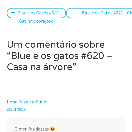
Navegação
Post
Próximo
Blue e os Gatos #619 –
Blue e os Gatos #621 – 
anterior:
post:
Gatinho corajoso
de
Post
Um comentário sobre
“
Blue e os gatos #620 –
Casa na árvore
”
Ilone Bezerra Müller
23/01/2016
O meu faz dessas