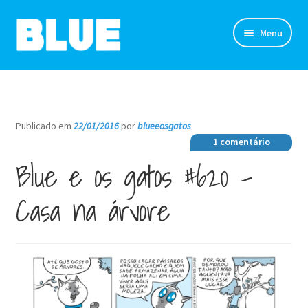
Pular
Pular
Menu
para
para
navegação
o
TIRINHAS
conteúdo
DESENHOS
Publicado em
22/01/2016
por
blueeosgatos
—
1 comentário
NOVIDADES
Blue e os gatos #620 –
SOBRE
Casa na árvore
CLUBE DO BLUE
LOJA
CONTATO