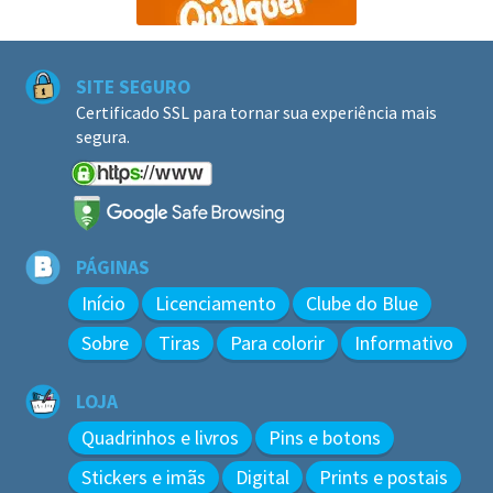
SITE SEGURO
Certificado SSL para tornar sua experiência mais
segura.
PÁGINAS
Início
Licenciamento
Clube do Blue
Sobre
Tiras
Para colorir
Informativo
LOJA
Quadrinhos e livros
Pins e botons
Stickers e imãs
Digital
Prints e postais