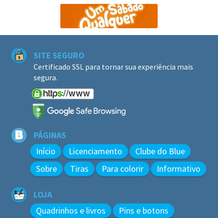
SITE SEGURO
Certificado SSL para tornar sua experiência mais
segura.
PÁGINAS
Início
Licenciamento
Clube do Blue
Sobre
Tiras
Para colorir
Informativo
LOJA
Quadrinhos e livros
Pins e botons