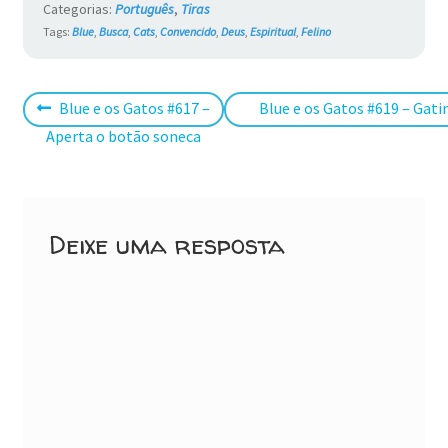
Categorias:
Português
,
Tiras
Tags:
Blue
,
Busca
,
Cats
,
Convencido
,
Deus
,
Espiritual
,
Felino
Navegação
Post
Próximo
Blue e os Gatos #617 –
Blue e os Gatos #619 – Gati
anterior:
post:
Aperta o botão soneca
de
Post
Deixe uma resposta