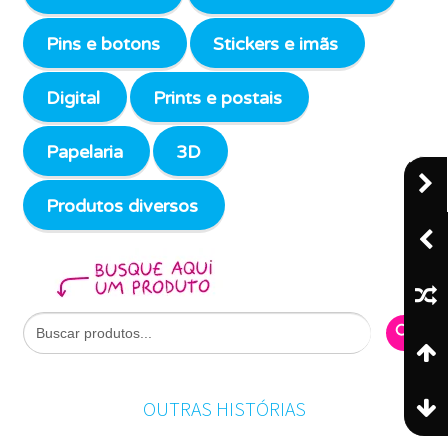
Pins e botons
Stickers e imãs
Digital
Prints e postais
Papelaria
3D
Produtos diversos
Search Butto
Search
for:
OUTRAS HISTÓRIAS