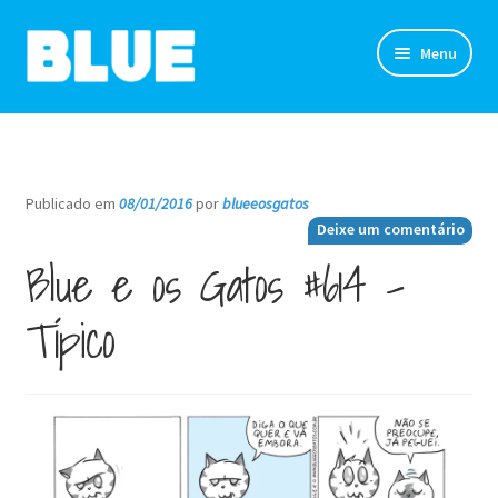
Pular
Pular
Menu
para
para
navegação
o
TIRINHAS
conteúdo
DESENHOS
Publicado em
08/01/2016
por
blueeosgatos
—
Deixe um comentário
NOVIDADES
Blue e os Gatos #614 –
SOBRE
Típico
CLUBE DO BLUE
LOJA
CONTATO