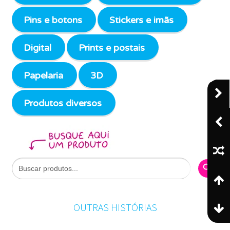
Pins e botons
Stickers e imãs
Digital
Prints e postais
Papelaria
3D
Produtos diversos
Search Butto
Search
for:
OUTRAS HISTÓRIAS