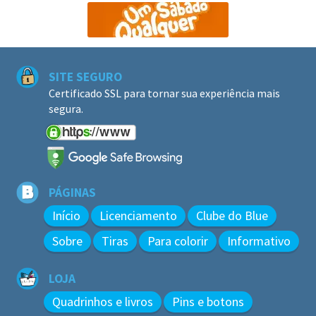
SITE SEGURO
Certificado SSL para tornar sua experiência mais
segura.
PÁGINAS
Início
Licenciamento
Clube do Blue
Sobre
Tiras
Para colorir
Informativo
LOJA
Quadrinhos e livros
Pins e botons