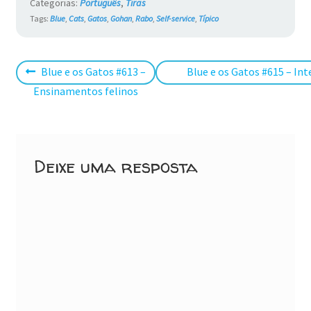
Categorias:
Português
,
Tiras
Tags:
Blue
,
Cats
,
Gatos
,
Gohan
,
Rabo
,
Self-service
,
Típico
Navegação
Post
Próximo
Blue e os Gatos #613 –
Blue e os Gatos #615 – I
anterior:
post:
Ensinamentos felinos
de
Post
Deixe uma resposta