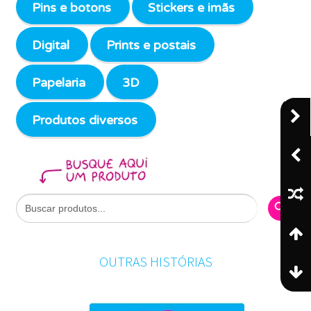
Pins e botons
Stickers e imãs
Digital
Prints e postais
Papelaria
3D
Produtos diversos
Search Butto
Search
for:
OUTRAS HISTÓRIAS