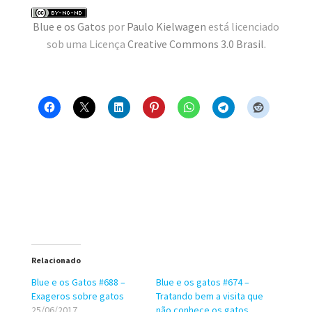
MINHA CONTA
Blue e os Gatos
por
Paulo Kielwagen
está licenciado
sob uma Licença
Creative Commons 3.0 Brasil
.
CARRINHO
Search Button
Search
for:
Relacionado
Blue e os Gatos #688 –
Blue e os gatos #674 –
Exageros sobre gatos
Tratando bem a visita que
25/06/2017
não conhece os gatos