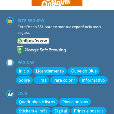
SITE SEGURO
Certificado SSL para tornar sua experiência mais
segura.
PÁGINAS
Início
Licenciamento
Clube do Blue
Sobre
Tiras
Para colorir
Informativo
LOJA
Quadrinhos e livros
Pins e botons
Stickers e imãs
Digital
Prints e postais