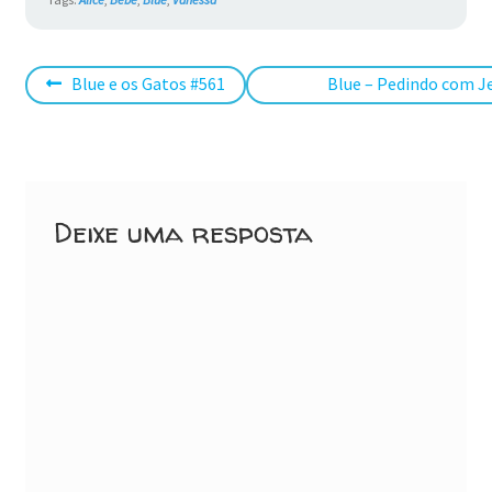
Navegação
Post
Próximo
Blue e os Gatos #561
Blue – Pedindo com J
anterior:
post:
de
Post
Deixe uma resposta