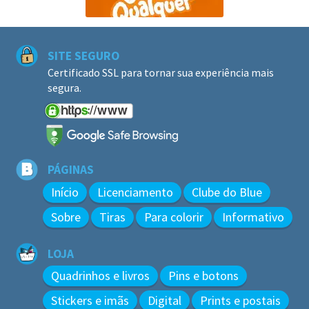
SITE SEGURO
Certificado SSL para tornar sua experiência mais
segura.
PÁGINAS
Início
Licenciamento
Clube do Blue
Sobre
Tiras
Para colorir
Informativo
LOJA
Quadrinhos e livros
Pins e botons
Stickers e imãs
Digital
Prints e postais