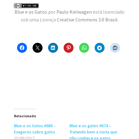
MINHA CONTA
Blue e os Gatos
por
Paulo Kielwagen
está licenciado
sob uma Licença
Creative Commons 3.0 Brasil
.
CARRINHO
Search Button
Search
for:
Relacionado
Blue e os Gatos #688 –
Blue e os gatos #674 –
Exageros sobre gatos
Tratando bem a visita que
25/06/2017
não conhece os gatos