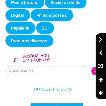
Pins e botons
Stickers e imãs
Digital
Prints e postais
Papelaria
3D
Produtos diversos
Search Butto
Search
for:
OUTRAS HISTÓRIAS