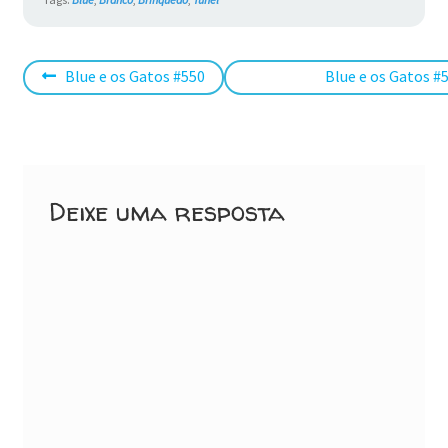
Navegação
Post
Próximo
Blue e os Gatos #550
Blue e os Gatos #
anterior:
post:
de
Post
Deixe uma resposta