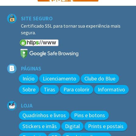
SITE SEGURO
Certificado SSL para tornar sua experiência mais
segura.
PÁGINAS
Início
Licenciamento
Clube do Blue
Sobre
Tiras
Para colorir
Informativo
LOJA
Quadrinhos e livros
Pins e botons
Stickers e imãs
Digital
Prints e postais