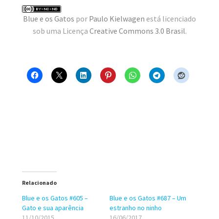
MINHA CONTA
Blue e os Gatos
por
Paulo Kielwagen
está licenciado
sob uma Licença
Creative Commons 3.0 Brasil
.
CARRINHO
Search Button
Search
for:
Relacionado
Blue e os Gatos #605 –
Blue e os Gatos #687 – Um
Gato e sua aparência
estranho no ninho
11/10/2015
16/06/2017