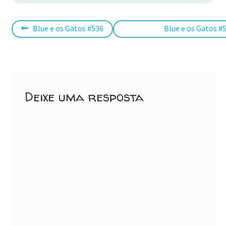
Navegação
Post
Próximo
Blue e os Gatos #536
Blue e os Gatos #
anterior:
post:
de
Post
Deixe uma resposta