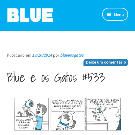
Pular
Pular
Menu
para
para
navegação
o
TIRINHAS
conteúdo
DESENHOS
Publicado em
19/10/2014
por
blueeosgatos
—
Deixe um comentário
NOVIDADES
Blue e os Gatos #533
SOBRE
CLUBE DO BLUE
LOJA
CONTATO