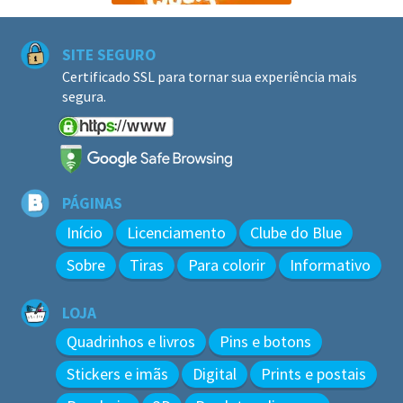
SITE SEGURO
Certificado SSL para tornar sua experiência mais
segura.
PÁGINAS
Início
Licenciamento
Clube do Blue
Sobre
Tiras
Para colorir
Informativo
LOJA
Quadrinhos e livros
Pins e botons
Stickers e imãs
Digital
Prints e postais