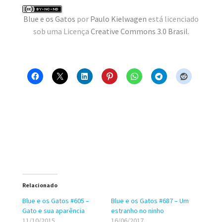
MINHA CONTA
Blue e os Gatos
por
Paulo Kielwagen
está licenciado
sob uma Licença
Creative Commons 3.0 Brasil
.
CARRINHO
Search Button
Search
for:
Relacionado
Blue e os Gatos #605 –
Blue e os Gatos #687 – Um
Gato e sua aparência
estranho no ninho
11/10/2015
16/06/2017