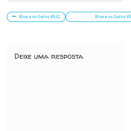
Navegação
Post
Próximo
Blue e os Gatos #532
Blue e os Gatos #
anterior:
post:
de
Post
Deixe uma resposta