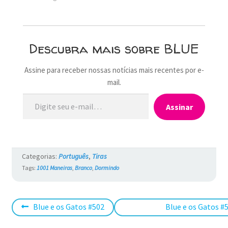
Descubra mais sobre BLUE
Assine para receber nossas notícias mais recentes por e-
mail.
Digite seu e-mail…
Assinar
Categorias:
Português
,
Tiras
Tags:
1001 Maneiras
,
Branco
,
Dormindo
Navegação
Post
Próximo
Blue e os Gatos #502
Blue e os Gatos #
anterior:
post:
de