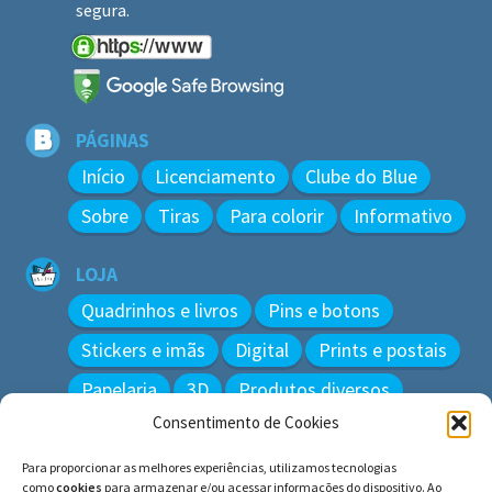
segura.
PÁGINAS
Início
Licenciamento
Clube do Blue
Sobre
Tiras
Para colorir
Informativo
LOJA
Quadrinhos e livros
Pins e botons
Stickers e imãs
Digital
Prints e postais
Papelaria
3D
Produtos diversos
Consentimento de Cookies
BUSCAR
Para proporcionar as melhores experiências, utilizamos tecnologias
Pesquisar
como
cookies
para armazenar e/ou acessar informações do dispositivo. Ao