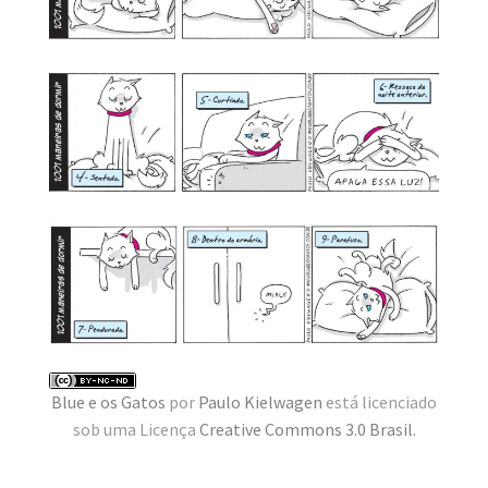
MINHA CONTA
CARRINHO
Search Button
Search
for:
Blue e os Gatos
por
Paulo Kielwagen
está licenciado
sob uma Licença
Creative Commons 3.0 Brasil
.