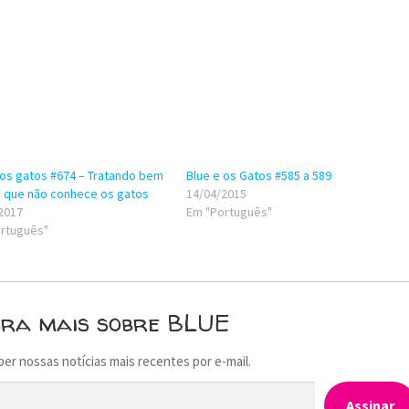
 os gatos #674 – Tratando bem
Blue e os Gatos #585 a 589
ta que não conhece os gatos
14/04/2015
2017
Em "Português"
rtuguês"
bra mais sobre BLUE
ber nossas notícias mais recentes por e-mail.
Assinar