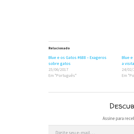
Relacionado
Blue e os Gatos #688 – Exageros
Blue e
sobre gatos
a visi
25/06/2017
24/02/
Em "Português"
Em "Po
Descu
Assine para rece
Digite seu e-mail…