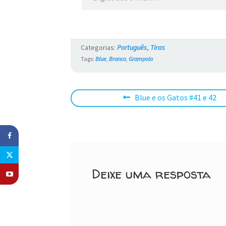
Categorias:
Português
,
Tiras
Tags:
Blue
,
Branco
,
Grampolo
Navegação
Post
Blue e os Gatos #41 e 42
anterior:
de
Post
Deixe uma resposta