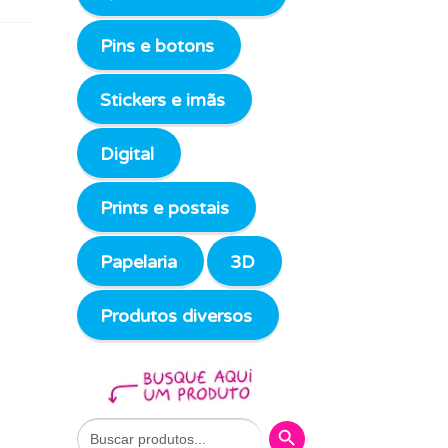
Pins e botons
Stickers e imãs
Digital
Prints e postais
Papelaria
3D
Produtos diversos
Search Button
Search
for: