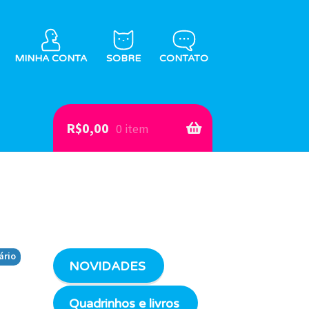
MINHA CONTA
SOBRE
CONTATO
R$
0,00
0 item
ário
NOVIDADES
Quadrinhos e livros