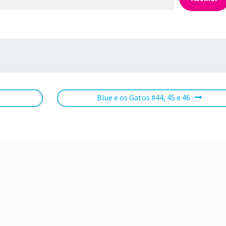
Próximo
Blue e os Gatos #44, 45 e 46
post: