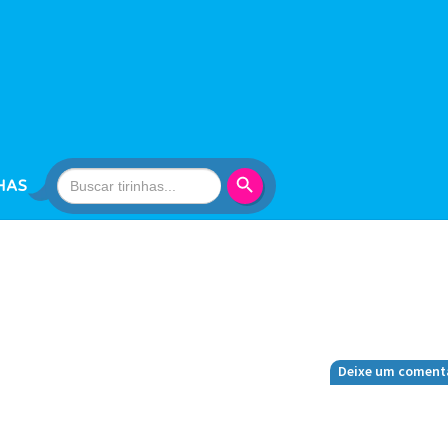
Search Button
Search
HAS
for:
Deixe um coment