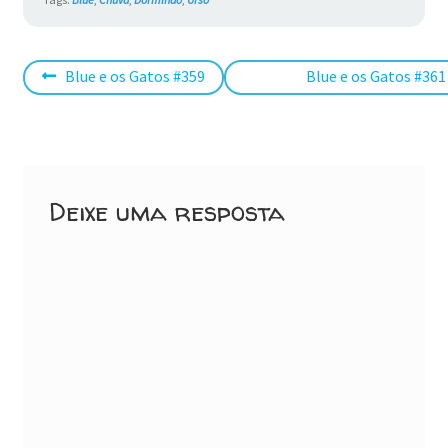
Navegação
Post
Próximo
Blue e os Gatos #359
Blue e os Gatos #361
anterior:
post:
de
Post
Deixe uma resposta