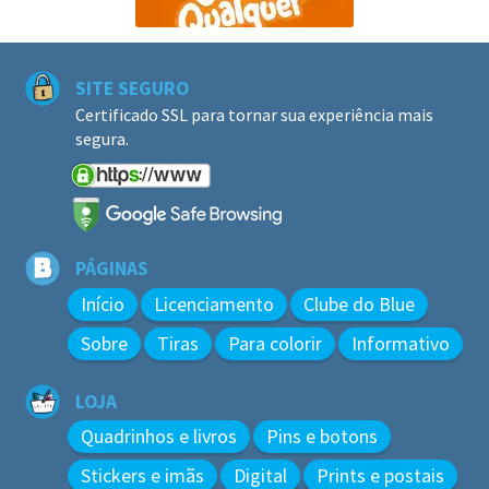
SITE SEGURO
Certificado SSL para tornar sua experiência mais
segura.
PÁGINAS
Início
Licenciamento
Clube do Blue
Sobre
Tiras
Para colorir
Informativo
LOJA
Quadrinhos e livros
Pins e botons
Stickers e imãs
Digital
Prints e postais