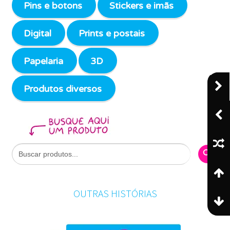
Pins e botons
Stickers e imãs
Digital
Prints e postais
Papelaria
3D
Produtos diversos
Search Butto
Search
for:
OUTRAS HISTÓRIAS