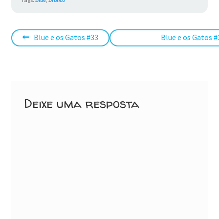
Navegação
Post
Próximo
Blue e os Gatos #33
Blue e os Gatos #
anterior:
post:
de
Post
Deixe uma resposta