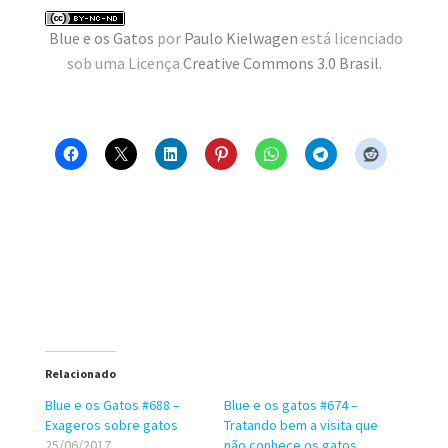
MINHA CONTA
Blue e os Gatos
por
Paulo Kielwagen
está licenciado
sob uma Licença
Creative Commons 3.0 Brasil
.
CARRINHO
Search Button
Search
for:
Relacionado
Blue e os Gatos #688 –
Blue e os gatos #674 –
Exageros sobre gatos
Tratando bem a visita que
25/06/2017
não conhece os gatos