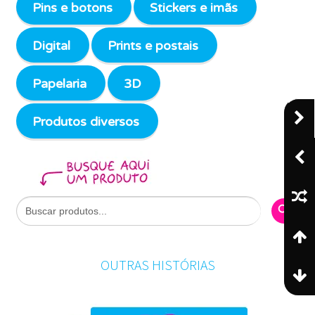
Pins e botons
Stickers e imãs
Digital
Prints e postais
Papelaria
3D
Produtos diversos
Search Butto
Search
for:
OUTRAS HISTÓRIAS