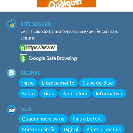
SITE SEGURO
Certificado SSL para tornar sua experiência mais
segura.
PÁGINAS
Início
Licenciamento
Clube do Blue
Sobre
Tiras
Para colorir
Informativo
LOJA
Quadrinhos e livros
Pins e botons
Stickers e imãs
Digital
Prints e postais