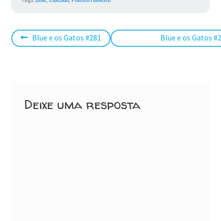
Navegação
Post
Próximo
Blue e os Gatos #281
Blue e os Gatos #
anterior:
post:
de
Post
Deixe uma resposta