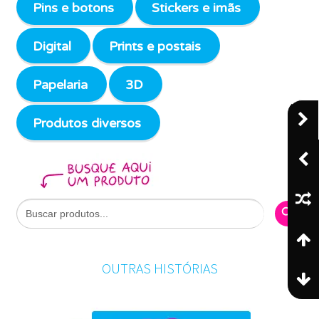
Pins e botons
Stickers e imãs
Digital
Prints e postais
Papelaria
3D
Produtos diversos
Search Butto
Search
for:
OUTRAS HISTÓRIAS