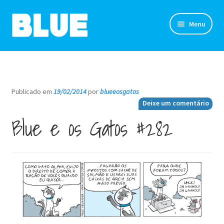
Pular
Pular
Menu
para
para
navegação
o
TIRINHAS
conteúdo
DESENHOS
Publicado em
19/02/2014
por
blueeosgatos
—
Deixe um comentário
NOVIDADES
Blue e os Gatos #282
SOBRE
CLUBE DO BLUE
LOJA
CONTATO