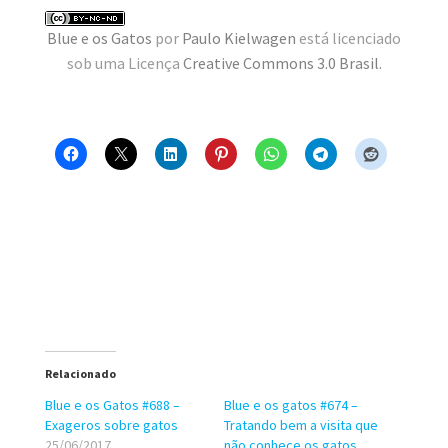
MINHA CONTA
Blue e os Gatos
por
Paulo Kielwagen
está licenciado
sob uma Licença
Creative Commons 3.0 Brasil
.
CARRINHO
Search Button
Search
for:
Relacionado
Blue e os Gatos #688 –
Blue e os gatos #674 –
Exageros sobre gatos
Tratando bem a visita que
25/06/2017
não conhece os gatos