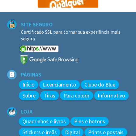
SITE SEGURO
Certificado SSL para tornar sua experiência mais
segura.
PÁGINAS
Início
Licenciamento
Clube do Blue
Sobre
Tiras
Para colorir
Informativo
LOJA
Quadrinhos e livros
Pins e botons
Stickers e imãs
Digital
Prints e postais