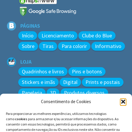
PÁGINAS
Início
Licenciamento
Clube do Blue
Sobre
Tiras
Para colorir
Informativo
LOJA
Quadrinhos e livros
Pins e botons
Stickers e imãs
Digital
Prints e postais
Papelaria
3D
Produtos diversos
Consentimento de Cookies
BUSCAR
Para proporcionar as melhores experiências, utilizamos tecnologias
Pesquisar
como
cookies
para armazenar e/ou acessar informações do dispositivo. Ao
por:
consentir com essas tecnologias, permitirá que processemos dados, como
comportamento de navegação ou IDs exclusivos neste site. Não consentir ou