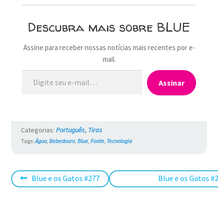
Descubra mais sobre BLUE
Assine para receber nossas notícias mais recentes por e-
mail.
Digite seu e-mail…
Assinar
Categorias:
Português
,
Tiras
Tags:
Água
,
Bebedouro
,
Blue
,
Fonte
,
Tecnologia
Navegação
Post
Próximo
Blue e os Gatos #277
Blue e os Gatos #
anterior:
post:
de
Post