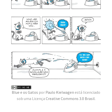
MINHA CONTA
CARRINHO
Search Button
Search
for:
Blue e os Gatos
por
Paulo Kielwagen
está licenciado
sob uma Licença
Creative Commons 3.0 Brasil
.