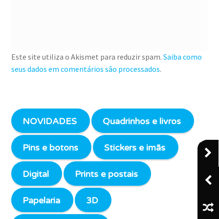
Este site utiliza o Akismet para reduzir spam.
Saiba como
seus dados em comentários são processados
.
NOVIDADES
Quadrinhos e livros
Pins e botons
Stickers e imãs
Digital
Prints e postais
Papelaria
3D