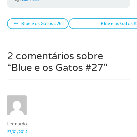
Navegação
Post
Próximo
Blue e os Gatos #26
Blue e os Gatos #
anterior:
post:
de
Post
2 comentários sobre
“
Blue e os Gatos #27
”
Leonardo
27/01/2014