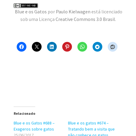
MINHA CONTA
Blue e os Gatos
por
Paulo Kielwagen
está licenciado
sob uma Licença
Creative Commons 3.0 Brasil
.
CARRINHO
Search Button
Search
for:
Relacionado
Blue e os Gatos #688 –
Blue e os gatos #674 –
Exageros sobre gatos
Tratando bem a visita que
25/06/2017
não conhece os gatos