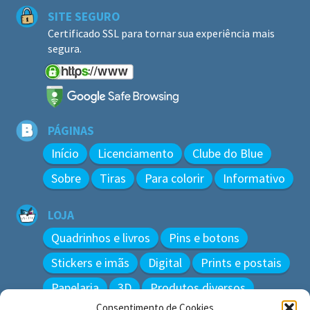
SITE SEGURO
Certificado SSL para tornar sua experiência mais
segura.
PÁGINAS
Início
Licenciamento
Clube do Blue
Sobre
Tiras
Para colorir
Informativo
LOJA
Quadrinhos e livros
Pins e botons
Stickers e imãs
Digital
Prints e postais
Papelaria
3D
Produtos diversos
Consentimento de Cookies