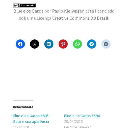
MINHA CONTA
Blue e os Gatos
por
Paulo Kielwagen
está licenciado
sob uma Licença
Creative Commons 3.0 Brasil
.
CARRINHO
Search Button
Search
for:
Relacionado
Blue e os Gatos #605 –
Blue e os Gatos #594
Gato e sua aparência
29/04/2015
11/10/2015
Em "Português"