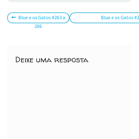
Navegação
Post
Próximo
Blue e os Gatos #263 a
Blue e os Gatos #
anterior:
post:
266
de
Post
Deixe uma resposta