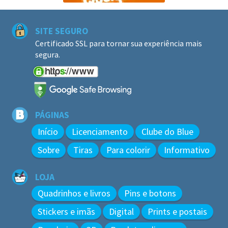
SITE SEGURO
Certificado SSL para tornar sua experiência mais
segura.
PÁGINAS
Início
Licenciamento
Clube do Blue
Sobre
Tiras
Para colorir
Informativo
LOJA
Quadrinhos e livros
Pins e botons
Stickers e imãs
Digital
Prints e postais