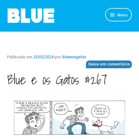
Pular
Pular
Menu
para
para
navegação
o
TIRINHAS
conteúdo
DESENHOS
Publicado em
15/02/2014
por
blueeosgatos
—
Deixe um comentário
NOVIDADES
Blue e os Gatos #267
SOBRE
CLUBE DO BLUE
LOJA
CONTATO