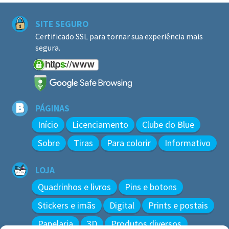
SITE SEGURO
Certificado SSL para tornar sua experiência mais
segura.
PÁGINAS
Início
Licenciamento
Clube do Blue
Sobre
Tiras
Para colorir
Informativo
LOJA
Quadrinhos e livros
Pins e botons
Stickers e imãs
Digital
Prints e postais
Papelaria
3D
Produtos diversos