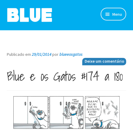
Pular
Pular
Menu
para
para
navegação
o
TIRINHAS
conteúdo
DESENHOS
Publicado em
29/01/2014
por
blueeosgatos
—
Deixe um comentário
NOVIDADES
Blue e os Gatos #174 a 180
SOBRE
CLUBE DO BLUE
LOJA
CONTATO