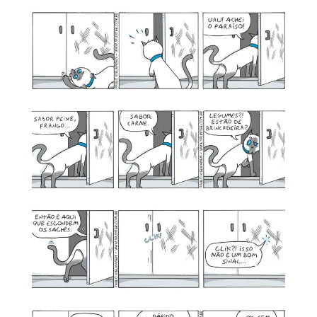
MINHA CONTA
CARRINHO
Search Button
Search
for: