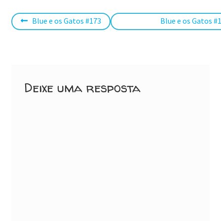
Navegação
Post
Próximo
Blue e os Gatos #173
Blue e os Gatos #
anterior:
post:
de
Post
Deixe uma resposta