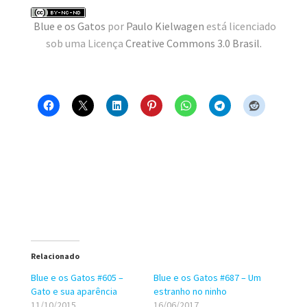
MINHA CONTA
Blue e os Gatos
por
Paulo Kielwagen
está licenciado
sob uma Licença
Creative Commons 3.0 Brasil
.
CARRINHO
Search Button
Search
for:
Relacionado
Blue e os Gatos #605 –
Blue e os Gatos #687 – Um
Gato e sua aparência
estranho no ninho
11/10/2015
16/06/2017