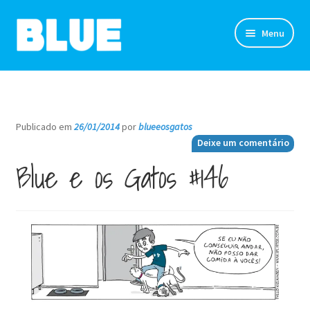
Pular
Pular
Menu
para
para
navegação
o
TIRINHAS
conteúdo
DESENHOS
Publicado em
26/01/2014
por
blueeosgatos
—
Deixe um comentário
NOVIDADES
Blue e os Gatos #146
SOBRE
CLUBE DO BLUE
LOJA
CONTATO