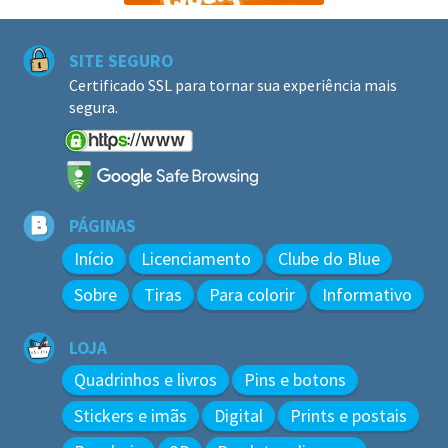
SITE SEGURO
Certificado SSL para tornar sua experiência mais
segura.
PÁGINAS
Início
Licenciamento
Clube do Blue
Sobre
Tiras
Para colorir
Informativo
LOJA
Quadrinhos e livros
Pins e botons
Stickers e imãs
Digital
Prints e postais