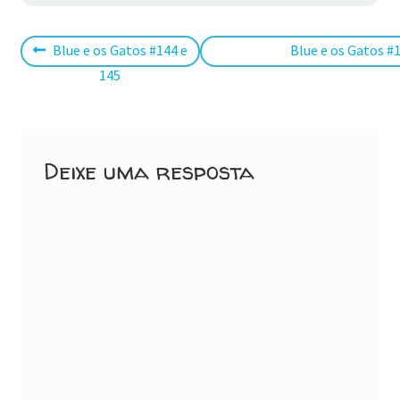
Navegação
Post
Próximo
Blue e os Gatos #144 e
Blue e os Gatos #
anterior:
post:
145
de
Post
Deixe uma resposta