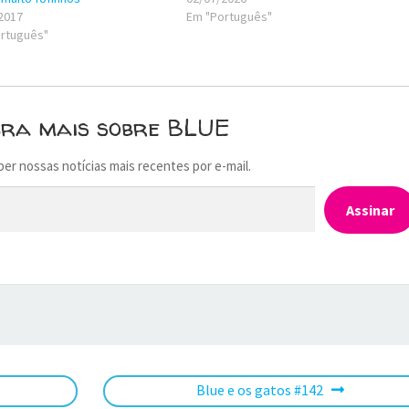
2017
Em "Português"
rtuguês"
bra mais sobre BLUE
ber nossas notícias mais recentes por e-mail.
Assinar
Próximo
Blue e os gatos #142