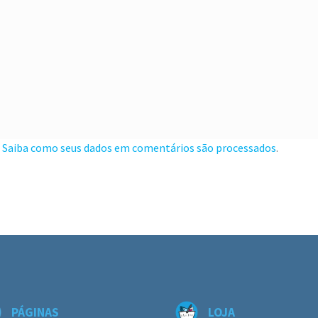
.
Saiba como seus dados em comentários são processados
.
PÁGINAS
LOJA