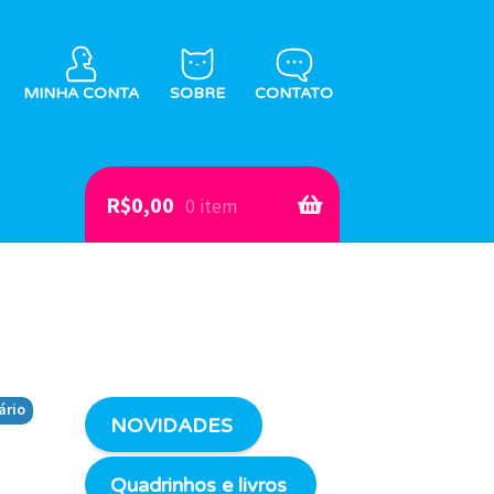
MINHA CONTA
SOBRE
CONTATO
R$
0,00
0 item
ário
NOVIDADES
Quadrinhos e livros