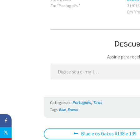
Em "Português"
31/01/
Em "Po
Descu
Assine para rece
Digite seu e-mail…
Categorias:
Português
,
Tiras
Tags:
Blue
,
Branco
Navegação
Post
Blue e os Gatos #138 e 139