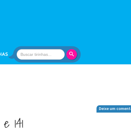
Search Button
Search
HAS
for:
Deixe um coment
 e 141