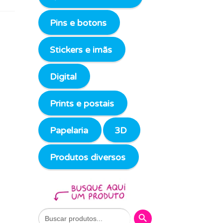
Pins e botons
Stickers e imãs
Digital
Prints e postais
Papelaria
3D
Produtos diversos
Search Button
Search
for: