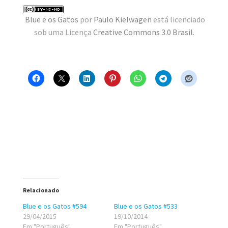
MINHA CONTA
Blue e os Gatos
por
Paulo Kielwagen
está licenciado
sob uma Licença
Creative Commons 3.0 Brasil
.
CARRINHO
Search Button
Search
for:
Relacionado
Blue e os Gatos #594
Blue e os Gatos #533
29/04/2015
19/10/2014
Em "Português"
Em "Português"