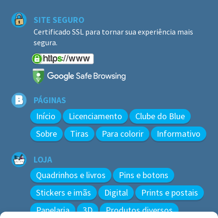
SITE SEGURO
Certificado SSL para tornar sua experiência mais
segura.
PÁGINAS
Início
Licenciamento
Clube do Blue
Sobre
Tiras
Para colorir
Informativo
LOJA
Quadrinhos e livros
Pins e botons
Stickers e imãs
Digital
Prints e postais
Papelaria
3D
Produtos diversos