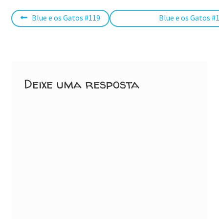
Navegação
Post
Próximo
Blue e os Gatos #119
Blue e os Gatos #
anterior:
post:
de
Post
Deixe uma resposta