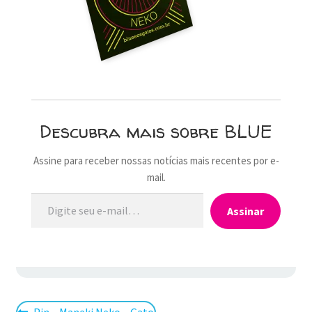
MINHA CONTA
CARRINHO
Search Button
Search
for:
Descubra mais sobre BLUE
Assine para receber nossas notícias mais recentes por e-
mail.
Digite seu e-mail…
Assinar
Post
Pin – Maneki Neko – Gato