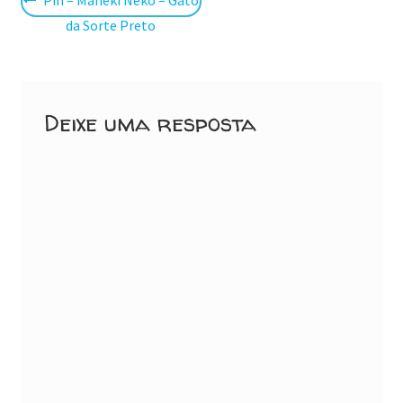
Navegação
anterior:
da Sorte Preto
de
Post
Deixe uma resposta