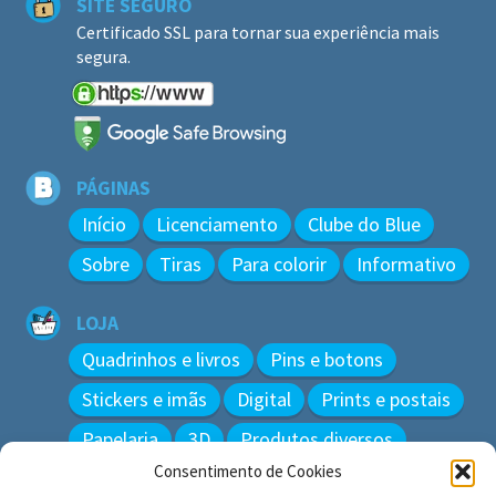
SITE SEGURO
Certificado SSL para tornar sua experiência mais
segura.
PÁGINAS
Início
Licenciamento
Clube do Blue
Sobre
Tiras
Para colorir
Informativo
LOJA
Quadrinhos e livros
Pins e botons
Stickers e imãs
Digital
Prints e postais
Papelaria
3D
Produtos diversos
Consentimento de Cookies