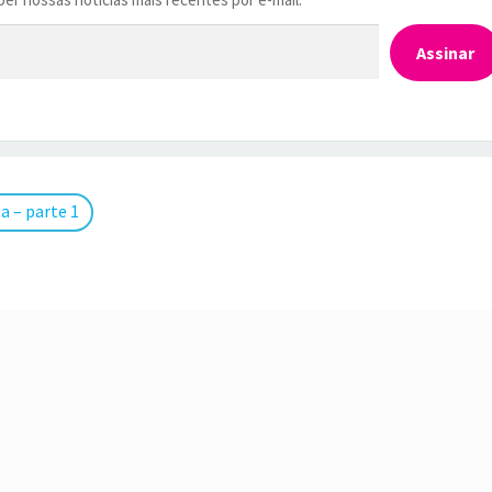
Assinar
a – parte 1