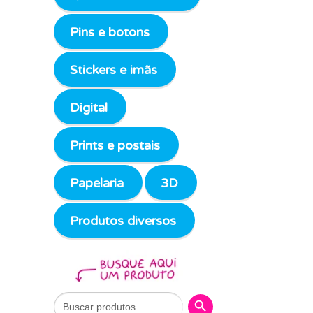
Pins e botons
Stickers e imãs
Digital
Prints e postais
Papelaria
3D
Produtos diversos
Search Button
Search
for: