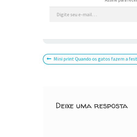
Digite seu e-mail…
Navegação
Post
Mini print Quando os gatos fazem a fest
anterior:
de
Post
Deixe uma resposta