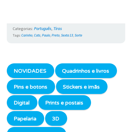
Categorias:
Português
,
Tiras
Tags:
Carinho
,
Cats
,
Paulo
,
Preto
,
Sexta 13
,
Sorte
NOVIDADES
Quadrinhos e livros
Pins e botons
Stickers e imãs
Digital
Prints e postais
Papelaria
3D