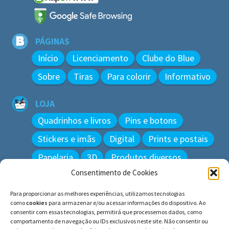
PÁGINAS
Início
Licenciamento
Clube do Blue
Sobre
Tiras
Para colorir
Informativo
LOJA
Quadrinhos e livros
Pins e botons
Stickers e imãs
Digital
Prints e postais
Papelaria
3D
Produtos diversos
Consentimento de Cookies
BUSCAR
Para proporcionar as melhores experiências, utilizamos tecnologias
Pesquisar
como
cookies
para armazenar e/ou acessar informações do dispositivo. Ao
por:
consentir com essas tecnologias, permitirá que processemos dados, como
comportamento de navegação ou IDs exclusivos neste site. Não consentir ou